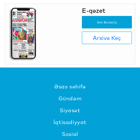
E-qəzet
Son Buraxılış
Arxivə Keç
Əsas səhifə
Gündəm
Siyasət
İqtisadiyyat
Sosial