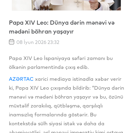
Papa XIV Leo: Dünya dərin mənəvi və
mədəni böhran yaşayır
08 İyun 2026 23:32
Papa XIV Leo İspaniyaya səfəri zamanı bu
ölkənin parlamentində çıxış edib.
AZƏRTAC
xarici mediaya istinadla xəbər verir
ki, Papa XIV Leo çıxışında bildirib: “Dünya dərin
mənəvi və mədəni böhran yaşayır və bu, özünü
müxtəlif zorakılıq, qütbləşmə, qarşılıqlı
inamsızlıq formalarında göstərir. Bu
kontekstdə sülh siyasi istək və daha da
əhəmiyyətlisi, əsl mənəvi imperativ kimi ortaya