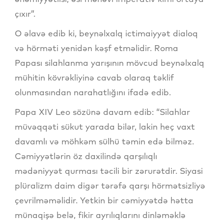
çıxır”.
O əlavə edib ki, beynəlxalq ictimaiyyət dialoq
və hörməti yenidən kəşf etməlidir. Roma
Papası silahlanma yarışının mövcud beynəlxalq
mühitin kövrəkliyinə cavab olaraq təklif
olunmasından narahatlığını ifadə edib.
Papa XIV Leo sözünə davam edib: “Silahlar
müvəqqəti sükut yarada bilər, lakin heç vaxt
davamlı və möhkəm sülhü təmin edə bilməz.
Cəmiyyətlərin öz daxilində qarşılıqlı
mədəniyyət qurması təcili bir zərurətdir. Siyasi
plüralizm daim digər tərəfə qarşı hörmətsizliyə
çevrilməməlidir. Yetkin bir cəmiyyətdə hətta
münaqişə belə, fikir ayrılıqlarını dinləməklə