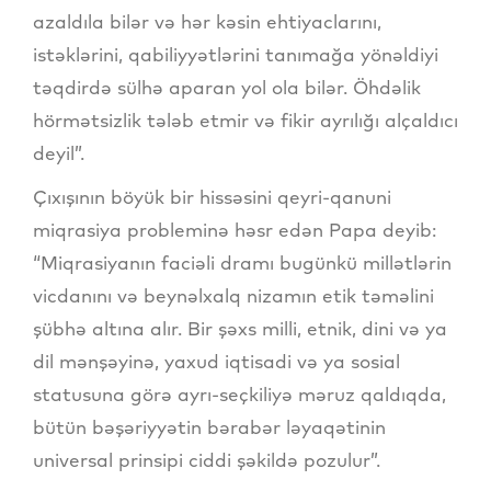
azaldıla bilər və hər kəsin ehtiyaclarını,
istəklərini, qabiliyyətlərini tanımağa yönəldiyi
təqdirdə sülhə aparan yol ola bilər. Öhdəlik
hörmətsizlik tələb etmir və fikir ayrılığı alçaldıcı
deyil”.
Çıxışının böyük bir hissəsini qeyri-qanuni
miqrasiya probleminə həsr edən Papa deyib:
“Miqrasiyanın faciəli dramı bugünkü millətlərin
vicdanını və beynəlxalq nizamın etik təməlini
şübhə altına alır. Bir şəxs milli, etnik, dini və ya
dil mənşəyinə, yaxud iqtisadi və ya sosial
statusuna görə ayrı-seçkiliyə məruz qaldıqda,
bütün bəşəriyyətin bərabər ləyaqətinin
universal prinsipi ciddi şəkildə pozulur”.