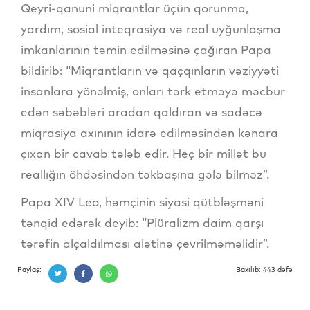
Qeyri-qanuni miqrantlar üçün qorunma,
yardım, sosial inteqrasiya və real uyğunlaşma
imkanlarının təmin edilməsinə çağıran Papa
bildirib: “Miqrantların və qaçqınların vəziyyəti
insanlara yönəlmiş, onları tərk etməyə məcbur
edən səbəbləri aradan qaldıran və sadəcə
miqrasiya axınının idarə edilməsindən kənara
çıxan bir cavab tələb edir. Heç bir millət bu
reallığın öhdəsindən təkbaşına gələ bilməz”.
Papa XIV Leo, həmçinin siyasi qütbləşməni
tənqid edərək deyib: “Plüralizm daim qarşı
tərəfin alçaldılması alətinə çevrilməməlidir”.
Paylaş:
Baxılıb: 443 dəfə