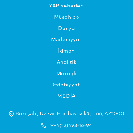
YAP xəbərləri
Müsahibə
Dünya
Mədəniyyat
İdman
Analitik
Maraqlı
Ədəbiyyat
MEDİA
Bakı şəh., Üzeyir Hacıbəyov küç., 66, AZ1000
+994(12)493-16-94