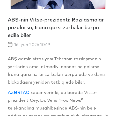
ABŞ-nin Vitse-prezidenti: Razılaşmalar
pozularsa, İrana qarşı zərbələr bərpa
edilə bilər
16 İyun 2026 10:19
ABŞ administrasiyası Tehranın razılaşmanın
şərtlərinə əməl etmədiyi qənaətinə gələrsə,
İrana qarşı hərbi zərbələri bərpa edə və dəniz
blokadasını yenidən tətbiq edə bilər.
AZƏRTAC
xəbər verir ki, bu barədə Vitse-
prezident Cey. Di. Vens “Fox News”
telekanalına müsahibəsində ABŞ-nin belə
addımlar atmasının mümkün olub-olmaması ilə