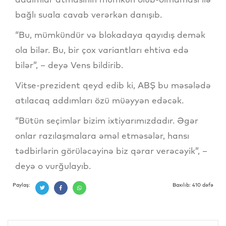
bağlı suala cavab verərkən danışıb.
“Bu, mümkündür və blokadaya qayıdış demək
ola bilər. Bu, bir çox variantları ehtiva edə
bilər”, – deyə Vens bildirib.
Vitse-prezident qeyd edib ki, ABŞ bu məsələdə
atılacaq addımları özü müəyyən edəcək.
“Bütün seçimlər bizim ixtiyarımızdadır. Əgər
onlar razılaşmalara əməl etməsələr, hansı
tədbirlərin görüləcəyinə biz qərar verəcəyik”, –
deyə o vurğulayıb.
Paylaş:
Baxılıb: 410 dəfə