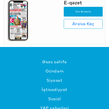
E-qəzet
Son Buraxılış
Arxivə Keç
Əsas səhifə
Gündəm
Siyasət
İqtisadiyyat
Sosial
YAP xəbərləri