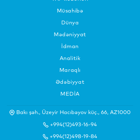
Müsahibə
Dünya
Mədəniyyat
İdman
Analitik
Maraqlı
Ədəbiyyat
MEDİA
Bakı şəh., Üzeyir Hacıbəyov küç., 66, AZ1000
+994(12)493-16-94
+994(12)498-19-84