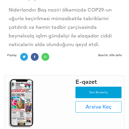
Niderlandın Baş naziri ölkəmizdə COP29-un
uğurla keçirilməsi münasibətilə təbriklərini
çatdırdı və həmin tədbir çərçivəsində
beynəlxalq iqlim gündəliyi ilə əlaqədar ciddi
nəticələrin əldə olunduğunu qeyd etdi.
Paylaş:
Baxılıb: 696 dəfə
E-qəzet
Son Buraxılış
Arxivə Keç