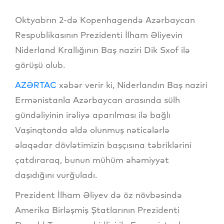
Oktyabrın 2-də Kopenhagendə Azərbaycan
Respublikasının Prezidenti İlham Əliyevin
Niderland Krallığının Baş naziri Dik Sxof ilə
görüşü olub.
AZƏRTAC
xəbər verir ki, Niderlandın Baş naziri
Ermənistanla Azərbaycan arasında sülh
gündəliyinin irəliyə aparılması ilə bağlı
Vaşinqtonda əldə olunmuş nəticələrlə
əlaqədar dövlətimizin başçısına təbriklərini
çatdıraraq, bunun mühüm əhəmiyyət
daşıdığını vurğuladı.
Prezident İlham Əliyev də öz növbəsində
Amerika Birləşmiş Ştatlarının Prezidenti