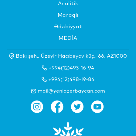
Analitik
Maraqlı
Ədəbiyyat
MEDİA
Bakı şəh., Üzeyir Hacıbəyov küç., 66, AZ1000
+994(12)493-16-94
+994(12)498-19-84
mail@yeniazerbaycan.com