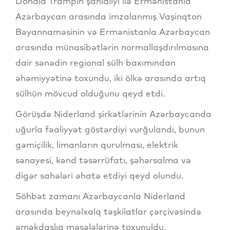
Donald Trampın şahidliyi ilə Ermənistanla
Azərbaycan arasında imzalanmış Vaşinqton
Bəyannaməsinin və Ermənistanla Azərbaycan
arasında münasibətlərin normallaşdırılmasına
dair sənədin regional sülh baxımından
əhəmiyyətinə toxundu, iki ölkə arasında artıq
sülhün mövcud olduğunu qeyd etdi.
Görüşdə Niderland şirkətlərinin Azərbaycanda
uğurla fəaliyyət göstərdiyi vurğulandı, bunun
gəmiçilik, limanların qurulması, elektrik
sənayesi, kənd təsərrüfatı, şəhərsalma və
digər sahələri əhatə etdiyi qeyd olundu.
Söhbət zamanı Azərbaycanla Niderland
arasında beynəlxalq təşkilatlar çərçivəsində
əməkdaşlıq məsələlərinə toxunuldu.