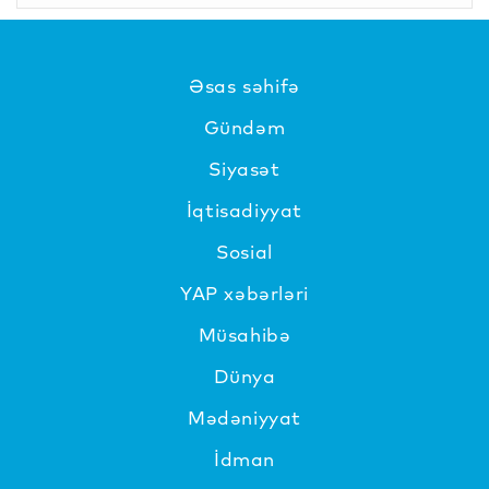
Əsas səhifə
Gündəm
Siyasət
İqtisadiyyat
Sosial
YAP xəbərləri
Müsahibə
Dünya
Mədəniyyat
İdman