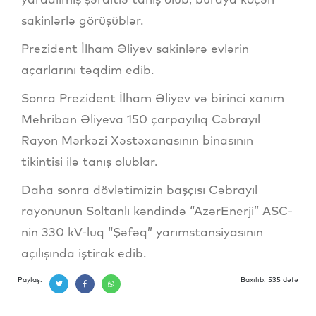
sakinlərlə görüşüblər.
Prezident İlham Əliyev sakinlərə evlərin
açarlarını təqdim edib.
Sonra Prezident İlham Əliyev və birinci xanım
Mehriban Əliyeva 150 çarpayılıq Cəbrayıl
Rayon Mərkəzi Xəstəxanasının binasının
tikintisi ilə tanış olublar.
Daha sonra dövlətimizin başçısı Cəbrayıl
rayonunun Soltanlı kəndində “AzərEnerji” ASC-
nin 330 kV-luq “Şəfəq” yarımstansiyasının
açılışında iştirak edib.
Paylaş:
Baxılıb: 535 dəfə