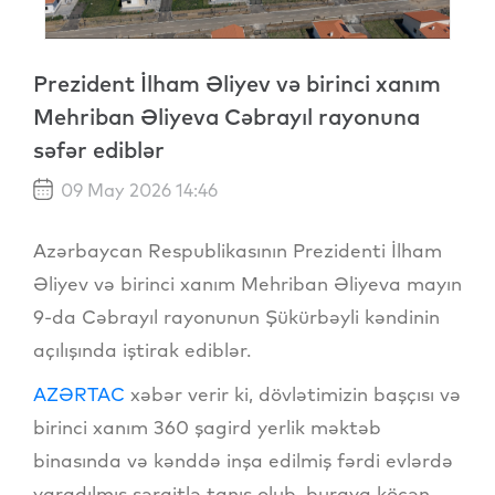
Prezident İlham Əliyev və birinci xanım
Mehriban Əliyeva Cəbrayıl rayonuna
səfər ediblər
09 May 2026 14:46
Azərbaycan Respublikasının Prezidenti İlham
Əliyev və birinci xanım Mehriban Əliyeva mayın
9-da Cəbrayıl rayonunun Şükürbəyli kəndinin
açılışında iştirak ediblər.
AZƏRTAC
xəbər verir ki, dövlətimizin başçısı və
birinci xanım 360 şagird yerlik məktəb
binasında və kənddə inşa edilmiş fərdi evlərdə
yaradılmış şəraitlə tanış olub, buraya köçən