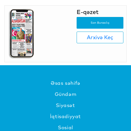
E-qəzet
Son Buraxılış
Arxivə Keç
Əsas səhifə
Gündəm
Siyasət
İqtisadiyyat
Sosial