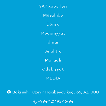
YAP xəbərləri
Müsahibə
Dünya
Mədəniyyat
İdman
Analitik
Maraqlı
Ədəbiyyat
MEDİA
Bakı şəh., Üzeyir Hacıbəyov küç., 66, AZ1000
+994(12)493-16-94