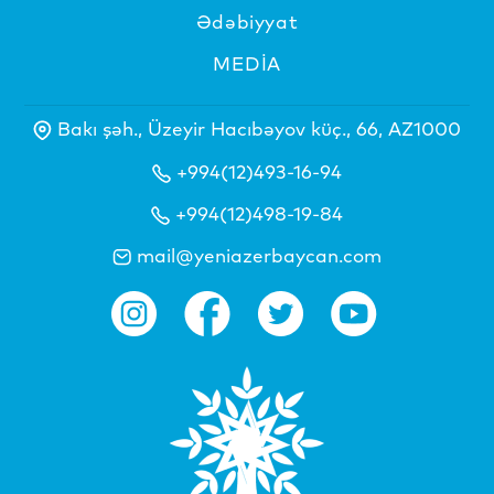
Ədəbiyyat
MEDİA
Bakı şəh., Üzeyir Hacıbəyov küç., 66, AZ1000
+994(12)493-16-94
+994(12)498-19-84
mail@yeniazerbaycan.com