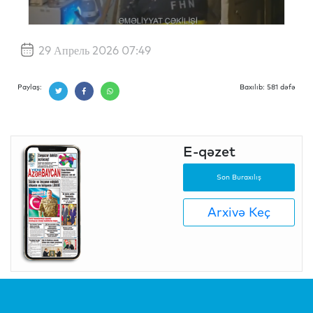
29 Апрель 2026 07:49
Paylaş:
Baxılıb: 581 dəfə
E-qəzet
Son Buraxılış
Arxivə Keç