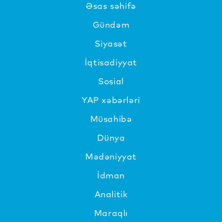
Əsas səhifə
Gündəm
Siyasət
İqtisadiyyat
Sosial
YAP xəbərləri
Müsahibə
Dünya
Mədəniyyat
İdman
Analitik
Maraqlı