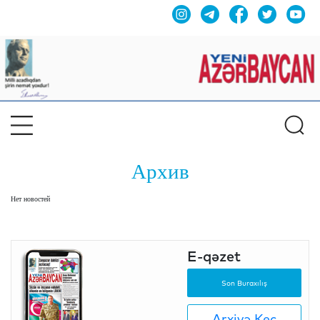
Архив
Нет новостей
E-qəzet
Son Buraxılış
Arxivə Keç