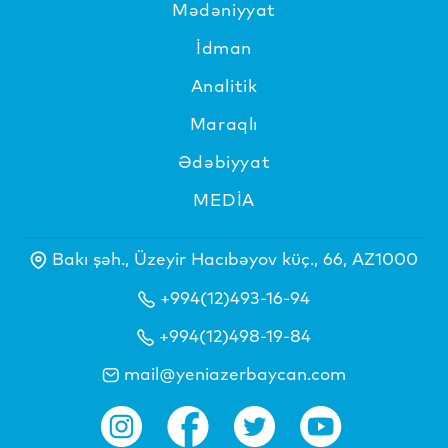
Mədəniyyat
İdman
Analitik
Maraqlı
Ədəbiyyat
MEDİA
Bakı şəh., Üzeyir Hacıbəyov küç., 66, AZ1000
+994(12)493-16-94
+994(12)498-19-84
mail@yeniazerbaycan.com