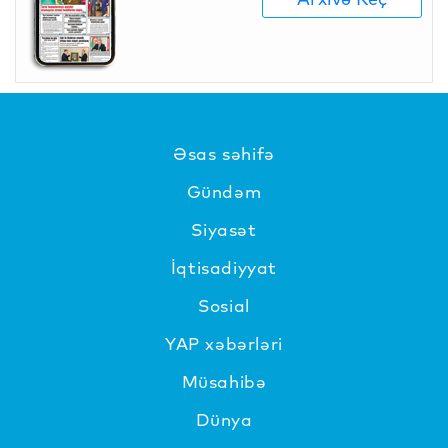
Əsas səhifə
Gündəm
Siyasət
İqtisadiyyat
Sosial
YAP xəbərləri
Müsahibə
Dünya