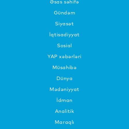
Əsas səhifə
Gündəm
Siyasət
İqtisadiyyat
Sosial
YAP xəbərləri
Müsahibə
Dünya
Mədəniyyat
İdman
Analitik
Maraqlı