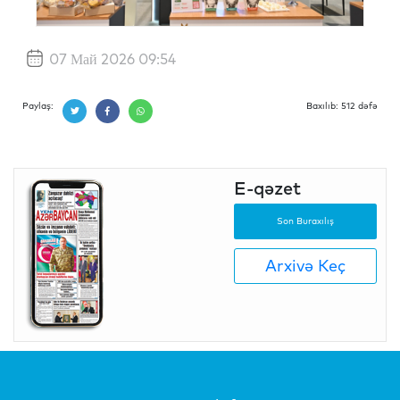
07 Май 2026 09:54
Paylaş:
Baxılıb: 512 dəfə
E-qəzet
Son Buraxılış
Arxivə Keç