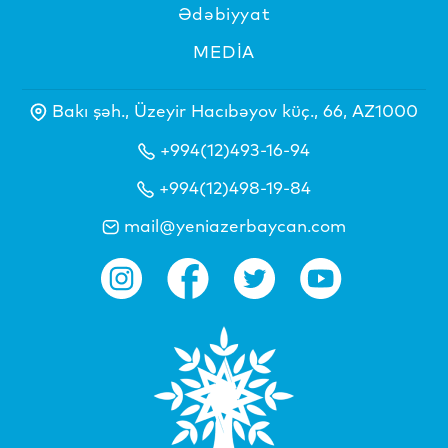
Ədəbiyyat
MEDİA
Bakı şəh., Üzeyir Hacıbəyov küç., 66, AZ1000
+994(12)493-16-94
+994(12)498-19-84
mail@yeniazerbaycan.com