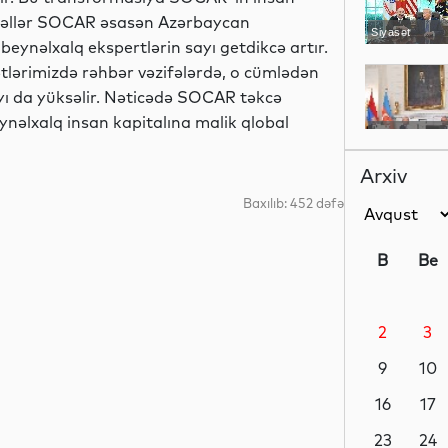
Əvvəllər SOCAR əsasən Azərbaycan
Siyasət
 beynəlxalq ekspertlərin sayı getdikcə artır.
ətlərimizdə rəhbər vəzifələrdə, o cümlədən
ayı da yüksəlir. Nəticədə SOCAR təkcə
eynəlxalq insan kapitalına malik qlobal
Siyasət
Arxiv
Baxılıb: 452 dəfə
Dünya
B
Be
2
3
Dünya
9
10
16
17
Dünya
23
24