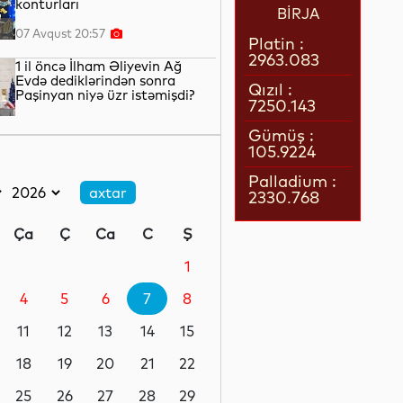
konturları
BİRJA
07 Avqust 20:57
Platin :
2963.083
1 il öncə İlham Əliyevin Ağ
Evdə dediklərindən sonra
Qızıl :
Paşinyan niyə üzr istəmişdi?
7250.143
07 Avqust 20:41
Gümüş :
105.9224
ÜST legioner xəstəliyinin
yayılmasının səbəbini açıqlayıb
Palladium :
2330.768
07 Avqust 20:17
Ça
Ç
Ca
C
Ş
Britaniya hökuməti
“Paramount” ilə “Warner Bros.
1
Discovery”nin birləşməsinə
razılıq verib
4
5
6
7
8
07 Avqust 19:22
11
12
13
14
15
Rumıniya hökuməti elektrik
enerjisi istehlakını
18
19
20
21
22
məhdudlaşdırmaq qərarına
gəlib
25
26
27
28
29
07 Avqust 18:45