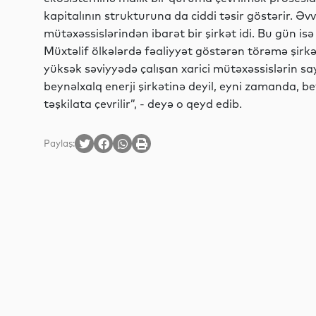
kapitalının strukturuna da ciddi təsir göstərir. 
mütəxəssislərindən ibarət bir şirkət idi. Bu gün isə
Müxtəlif ölkələrdə fəaliyyət göstərən törəmə şirk
yüksək səviyyədə çalışan xarici mütəxəssislərin s
beynəlxalq enerji şirkətinə deyil, eyni zamanda, b
təşkilata çevrilir”, - deyə o qeyd edib.
Paylaş: