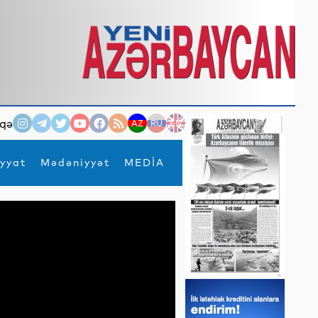
qə
AZ
RU
EN
yyat
Mədəniyyət
MEDİA
×