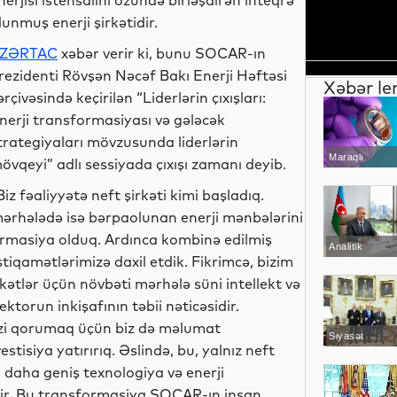
nerjisi istehsalını özündə birləşdirən inteqrə
lunmuş enerji şirkətidir.
ZƏRTAC
xəbər verir ki, bunu SOCAR-ın
rezidenti Rövşən Nəcəf Bakı Enerji Həftəsi
Xəbər le
ərçivəsində keçirilən “Liderlərin çıxışları:
nerji transformasiyası və gələcək
trategiyaları mövzusunda liderlərin
Maraqlı
övqeyi” adlı sessiyada çıxışı zamanı deyib.
Biz fəaliyyətə neft şirkəti kimi başladıq.
mərhələdə isə bərpaolunan enerji mənbələrini
formasiya olduq. Ardınca kombinə edilmiş
Analitik
istiqamətlərimizə daxil etdik. Fikrimcə, bizim
kətlər üçün növbəti mərhələ süni intellekt və
torun inkişafının təbii nəticəsidir.
izi qorumaq üçün biz də məlumat
Siyasət
stisiya yatırırıq. Əslində, bu, yalnız neft
ən daha geniş texnologiya və enerji
dir. Bu transformasiya SOCAR-ın insan