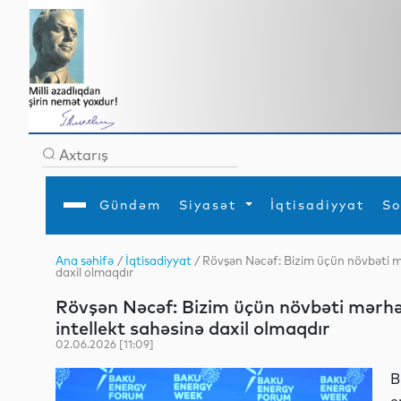
Gündəm
Siyasət
İqtisadiyyat
So
Ana səhifə
/
İqtisadiyyat
/ Rövşən Nəcəf: Bizim üçün növbəti mə
daxil olmaqdır
Ana səhifə
Ədəbiyyat
Siyasət
Sosial
Dün
Gündəm
MEDİA
Xarici siyasət
Turizm
Rövşən Nəcəf: Bizim üçün növbəti mərhə
İqtisadiyyat
Daxili siyasət
Elm
intellekt sahəsinə daxil olmaqdır
YAP
Din
Analitika
Hadisə
02.06.2026 [11:09]
Mədəniyyət
Diaspor
Müsahibə
B