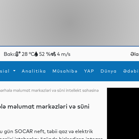
Bakı:
28 °C
52 %
4 m/s
Əla
sial
Analitika
Müsahibə
YAP
Dünya
Ədəbi
rhələ məlumat mərkəzləri və süni intellekt sahəsinə
ya
İdman
Maraqlı
İdman
Yeni texnologiyalar
lə məlumat mərkəzləri və süni
u gün SOCAR neft, təbii qaz və elektrik