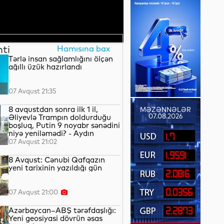
nti
Hamısına bax
Tərlə insan sağlamlığını ölçən
ağıllı üzük hazırlandı
07 Avqust 21:35
8 avqustdan sonra ilk 1 il,
MƏZƏNNƏLƏR
07.08.2026
Əliyevlə Trampın doldurduğu
boşluq, Putin 9 noyabr sənədini
niyə yeniləmədi? - Aydın
1.7
QULİYEV yazır...
07 Avqust 21:02
1.9591
8 Avqust: Cənubi Qafqazın
yeni tarixinin yazıldığı gün
2.0816
0.0356
07 Avqust 21:00
Azərbaycan–ABŞ tərəfdaşlığı:
2.2873
Yeni geosiyasi dövrün əsas