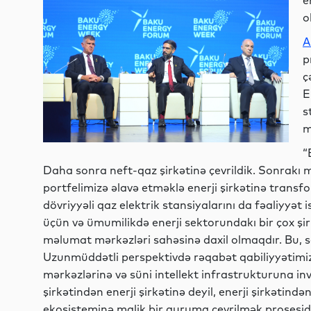
e
o
A
p
ç
E
s
m
“
Daha sonra neft-qaz şirkətinə çevrildik. Sonrakı 
portfelimizə əlavə etməklə enerji şirkətinə trans
dövriyyəli qaz elektrik stansiyalarını da fəaliyyət 
üçün və ümumilikdə enerji sektorundakı bir çox şir
məlumat mərkəzləri sahəsinə daxil olmaqdır. Bu, sek
Uzunmüddətli perspektivdə rəqabət qabiliyyətim
mərkəzlərinə və süni intellekt infrastrukturuna inve
şirkətindən enerji şirkətinə deyil, enerji şirkətind
ekosisteminə malik bir quruma çevrilmək prosesi