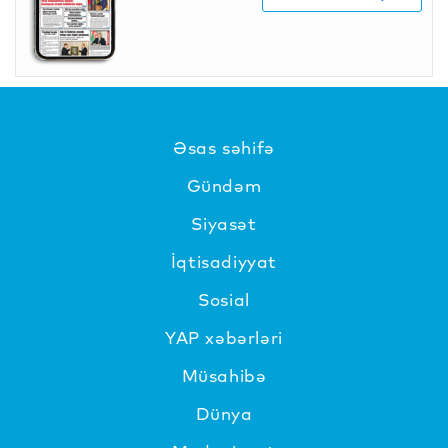
Əsas səhifə
Gündəm
Siyasət
İqtisadiyyat
Sosial
YAP xəbərləri
Müsahibə
Dünya