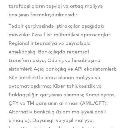
tərəfdaşlıqların təşviqi və ortaq maliyyə
baxışının formalaşdırılmasıdır.
Tədbir çərçivəsində iştirakçılar aşağıdakı
mövzular üzrə fikir mübadiləsi aparacaqlar:
Regional inteqrasiya və beynəlxalq
əməkdaşlıq; Bankçılıqda rəqəmsal
transformasiya; Ödəniş və hesablaşma
sistemləri; Açıq bankçılıq və API ekosistemləri;
Süni intellektlə idarə olunan maliyyə və
avtomatlaşdırma; Kiber təhlükəsizlik və
fırıldaqçılığın qarşısının alınması; Komplayens,
ÇPY və TM qarşısının alınması (AML/CFT);
Alternativ bankçılıq (islam maliyyəsi daxil
olmaqla); Dayanıqlı və yaşıl maliyyə;