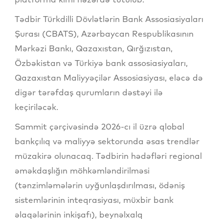
Tədbir Türkdilli Dövlətlərin Bank Assosiasiyaları
Şurası (CBATS), Azərbaycan Respublikasının
Mərkəzi Bankı, Qazaxıstan, Qırğızıstan,
Özbəkistan və Türkiyə bank assosiasiyaları,
Qazaxıstan Maliyyəçilər Assosiasiyası, eləcə də
digər tərəfdaş qurumların dəstəyi ilə
keçiriləcək.
Sammit çərçivəsində 2026-cı il üzrə qlobal
bankçılıq və maliyyə sektorunda əsas trendlər
müzakirə olunacaq. Tədbirin hədəfləri regional
əməkdaşlığın möhkəmləndirilməsi
(tənzimləmələrin uyğunlaşdırılması, ödəniş
sistemlərinin inteqrasiyası, müxbir bank
əlaqələrinin inkişafı), beynəlxalq