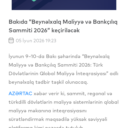
Bakıda “Beynəlxalq Maliyyə və Bankçılıq
Sammiti 2026” keçiriləcək
05 İyun 2026 19:23
İyunun 9–10-da Bakı şəhərində “Beynəlxalq
Maliyyə və Bankçılıq Sammiti 2026: Türk
Dövlətlərinin Qlobal Maliyyə İnteqrasiyası” adlı
beynəlxalq tədbir təşkil olunacaq.
AZƏRTAC
xəbər verir ki, sammit, regonal və
türkdilli dövlətlərin maliyyə sistemlərinin qlobal
maliyyə məkanına inteqrasiyasını
sürətləndirmək məqsədilə yüksək səviyyəli
platforma kimi nəzərdə tutulub.