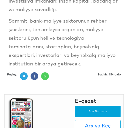
İnvestisiya imkanları; İnsan kapitalı, bacarıqlar
və maliyyə savadlığı.
Sammit, bank-maliyyə sektorunun rəhbər
şəxslərini, tənzimləyici orqanları, maliyyə
sektoru üçün həll və texnologiya
təminatçılarını, startapları, beynəlxalq
ekspertləri, investorları və beynəlxalq maliyyə
institutları bir araya gətirəcək.
Paylaş:
Baxılıb: 454 dəfə
E-qəzet
Son Buraxılış
Arxivə Keç