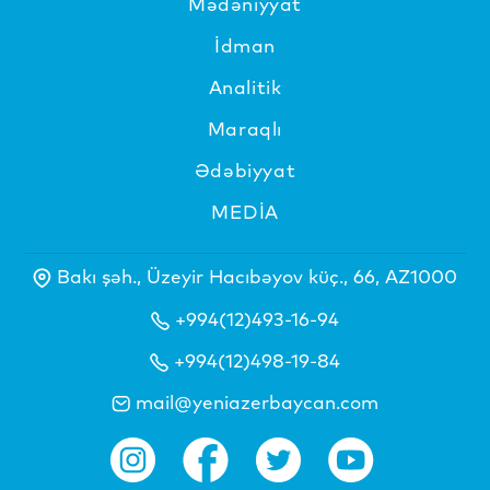
Mədəniyyat
İdman
Analitik
Maraqlı
Ədəbiyyat
MEDİA
Bakı şəh., Üzeyir Hacıbəyov küç., 66, AZ1000
+994(12)493-16-94
+994(12)498-19-84
mail@yeniazerbaycan.com