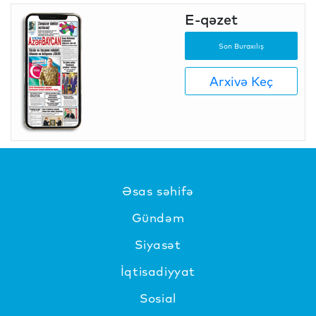
E-qəzet
Son Buraxılış
Arxivə Keç
Əsas səhifə
Gündəm
Siyasət
İqtisadiyyat
Sosial