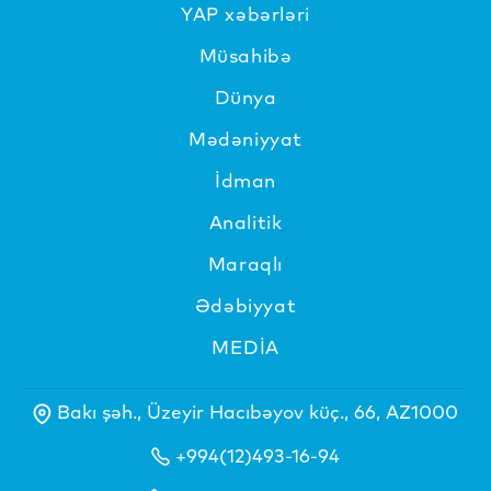
YAP xəbərləri
Müsahibə
Dünya
Mədəniyyat
İdman
Analitik
Maraqlı
Ədəbiyyat
MEDİA
Bakı şəh., Üzeyir Hacıbəyov küç., 66, AZ1000
+994(12)493-16-94