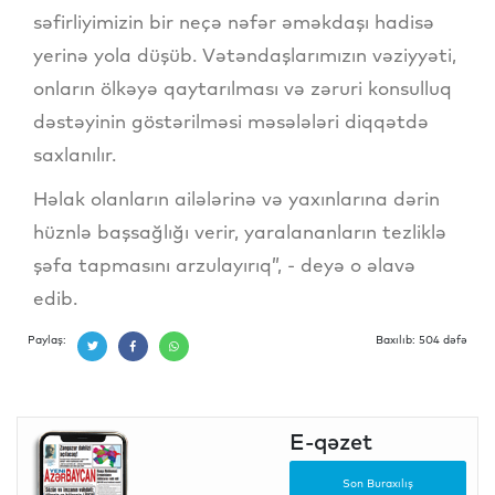
səfirliyimizin bir neçə nəfər əməkdaşı hadisə
yerinə yola düşüb. Vətəndaşlarımızın vəziyyəti,
onların ölkəyə qaytarılması və zəruri konsulluq
dəstəyinin göstərilməsi məsələləri diqqətdə
saxlanılır.
Həlak olanların ailələrinə və yaxınlarına dərin
hüznlə başsağlığı verir, yaralananların tezliklə
şəfa tapmasını arzulayırıq”, - deyə o əlavə
edib.
Paylaş:
Baxılıb: 504 dəfə
E-qəzet
Son Buraxılış