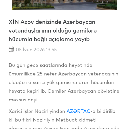
XİN Azov dənizində Azərbaycan
vətəndaşlarının olduğu gəmilərə
hücumla bağlı açıqlama yayıb
05 İyun 2026 13:55
Bu gün gecə saatlarında heyətində
ümumilikdə 25 nəfər Azərbaycan vətəndaşının
olduğu iki xarici yük gəmisinə dron hücumları
həyata keçirilib. Gəmilər Azərbaycan dövlətinə
məxsus deyil.
Xarici İşlər Nazirliyindən
AZƏRTAC
-a bildirilib
ki, bu fikri Nazirliyin Mətbuat xidməti
idarəsinin rəisi Ayxan Hacızadə Azov dənizində