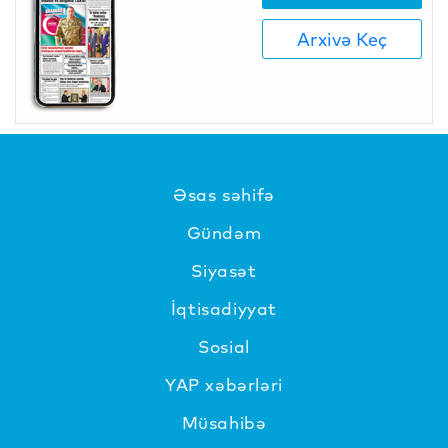
Arxivə Keç
Əsas səhifə
Gündəm
Siyasət
İqtisadiyyat
Sosial
YAP xəbərləri
Müsahibə