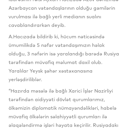
Azərbaycan vətəndaşlarının olduğu gəmilərin
vurulması ilə bağlı yerli medianın sualını
cavablandırarkən deyib.
A.Hacızadə bildirib ki, hücum nəticəsində
ümumilikdə 5 nəfər vətəndaşımızın həlak
olduğu, 3 nəfərin isə yaralandığı barədə Rusiya
tərəfindən müvafiq məlumat daxil olub.
Yaralılar Yeysk şəhər xəstəxanasına
yerləşdiriliblər.
“Hazırda məsələ ilə bağlı Xarici İşlər Nazirliyi
tərəfindən aidiyyəti dövlət qurumlarımız,
ölkəmizin diplomatik nümayəndəlikləri, habelə
müvafiq ölkələrin səlahiyyətli qurumları ilə
əlaqələndirmə işləri həyata keçirilir. Rusiyadakı