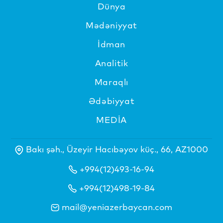
Dünya
Mədəniyyat
İdman
Analitik
Maraqlı
Ədəbiyyat
MEDİA
Bakı şəh., Üzeyir Hacıbəyov küç., 66, AZ1000
+994(12)493-16-94
+994(12)498-19-84
mail@yeniazerbaycan.com