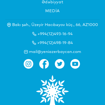
Ədəbiyyat
MEDİA
Bakı şəh., Üzeyir Hacıbəyov küç., 66, AZ1000
+994(12)493-16-94
+994(12)498-19-84
mail@yeniazerbaycan.com