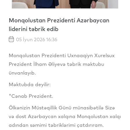
Monqolustan Prezidenti Azərbaycan
liderini təbrik edib
05 İyun 2026 16:36
Monqolustan Prezidenti Uxnaaqiyn Xurelsux
Prezident İlham Əliyevə təbrik məktubu
ünvanlayıb.
Məktubda deyilir:
"Cənab Prezident.
Ölkənizin Müstəqillik Günü münasibətilə Sizə
və dost Azərbaycan xalqına Monqolustan xalqı
adından səmimi təbriklərimi çatdırıram.