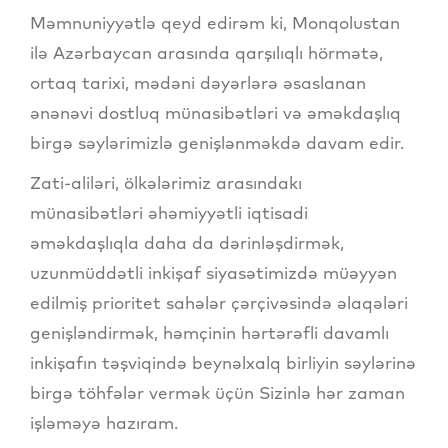
Məmnuniyyətlə qeyd edirəm ki, Monqolustan
ilə Azərbaycan arasında qarşılıqlı hörmətə,
ortaq tarixi, mədəni dəyərlərə əsaslanan
ənənəvi dostluq münasibətləri və əməkdaşlıq
birgə səylərimizlə genişlənməkdə davam edir.
Zati-aliləri, ölkələrimiz arasındakı
münasibətləri əhəmiyyətli iqtisadi
əməkdaşlıqla daha da dərinləşdirmək,
uzunmüddətli inkişaf siyasətimizdə müəyyən
edilmiş prioritet sahələr çərçivəsində əlaqələri
genişləndirmək, həmçinin hərtərəfli davamlı
inkişafın təşviqində beynəlxalq birliyin səylərinə
birgə töhfələr vermək üçün Sizinlə hər zaman
işləməyə hazıram.