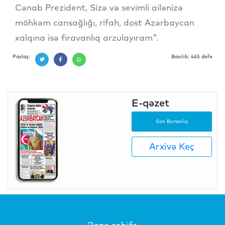
Cənab Prezident, Sizə və sevimli ailənizə
möhkəm cansağlığı, rifah, dost Azərbaycan
xalqına isə firavanlıq arzulayıram".
Paylaş:
Baxılıb: 465 dəfə
E-qəzet
Son Buraxılış
Arxivə Keç
Əsas səhifə