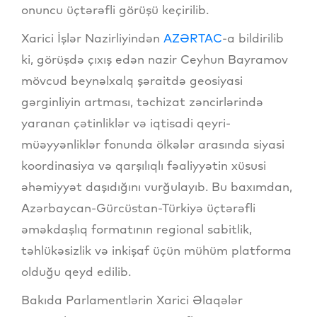
onuncu üçtərəfli görüşü keçirilib.
Xarici İşlər Nazirliyindən
AZƏRTAC
-a bildirilib
ki, görüşdə çıxış edən nazir Ceyhun Bayramov
mövcud beynəlxalq şəraitdə geosiyasi
gərginliyin artması, təchizat zəncirlərində
yaranan çətinliklər və iqtisadi qeyri-
müəyyənliklər fonunda ölkələr arasında siyasi
koordinasiya və qarşılıqlı fəaliyyətin xüsusi
əhəmiyyət daşıdığını vurğulayıb. Bu baxımdan,
Azərbaycan-Gürcüstan-Türkiyə üçtərəfli
əməkdaşlıq formatının regional sabitlik,
təhlükəsizlik və inkişaf üçün mühüm platforma
olduğu qeyd edilib.
Bakıda Parlamentlərin Xarici Əlaqələr