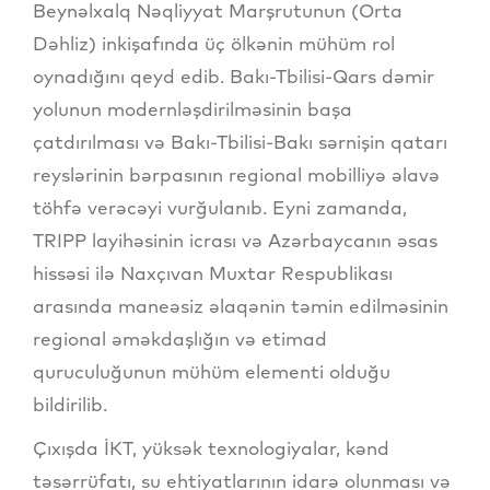
Beynəlxalq Nəqliyyat Marşrutunun (Orta
Dəhliz) inkişafında üç ölkənin mühüm rol
oynadığını qeyd edib. Bakı-Tbilisi-Qars dəmir
yolunun modernləşdirilməsinin başa
çatdırılması və Bakı-Tbilisi-Bakı sərnişin qatarı
reyslərinin bərpasının regional mobilliyə əlavə
töhfə verəcəyi vurğulanıb. Eyni zamanda,
TRIPP layihəsinin icrası və Azərbaycanın əsas
hissəsi ilə Naxçıvan Muxtar Respublikası
arasında maneəsiz əlaqənin təmin edilməsinin
regional əməkdaşlığın və etimad
quruculuğunun mühüm elementi olduğu
bildirilib.
Çıxışda İKT, yüksək texnologiyalar, kənd
təsərrüfatı, su ehtiyatlarının idarə olunması və