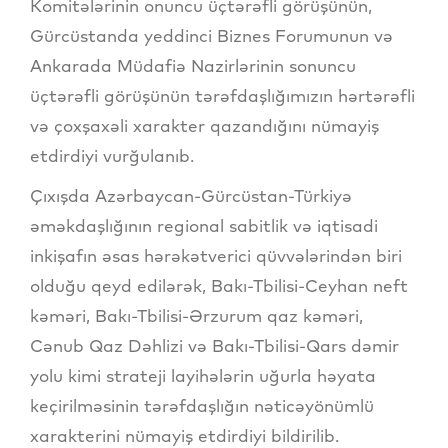
Komitələrinin onuncu üçtərəfli görüşünün,
Gürcüstanda yeddinci Biznes Forumunun və
Ankarada Müdafiə Nazirlərinin sonuncu
üçtərəfli görüşünün tərəfdaşlığımızın hərtərəfli
və çoxşaxəli xarakter qazandığını nümayiş
etdirdiyi vurğulanıb.
Çıxışda Azərbaycan-Gürcüstan-Türkiyə
əməkdaşlığının regional sabitlik və iqtisadi
inkişafın əsas hərəkətverici qüvvələrindən biri
olduğu qeyd edilərək, Bakı-Tbilisi-Ceyhan neft
kəməri, Bakı-Tbilisi-Ərzurum qaz kəməri,
Cənub Qaz Dəhlizi və Bakı-Tbilisi-Qars dəmir
yolu kimi strateji layihələrin uğurla həyata
keçirilməsinin tərəfdaşlığın nəticəyönümlü
xarakterini nümayiş etdirdiyi bildirilib.