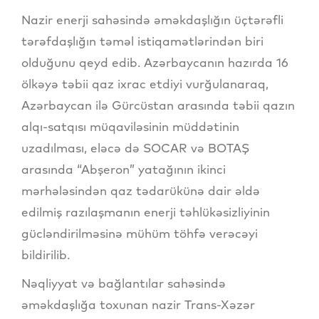
Nazir enerji sahəsində əməkdaşlığın üçtərəfli
tərəfdaşlığın təməl istiqamətlərindən biri
olduğunu qeyd edib. Azərbaycanın hazırda 16
ölkəyə təbii qaz ixrac etdiyi vurğulanaraq,
Azərbaycan ilə Gürcüstan arasında təbii qazın
alqı-satqısı müqaviləsinin müddətinin
uzadılması, eləcə də SOCAR və BOTAŞ
arasında “Abşeron” yatağının ikinci
mərhələsindən qaz tədarükünə dair əldə
edilmiş razılaşmanın enerji təhlükəsizliyinin
gücləndirilməsinə mühüm töhfə verəcəyi
bildirilib.
Nəqliyyat və bağlantılar sahəsində
əməkdaşlığa toxunan nazir Trans-Xəzər