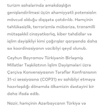
turizm sahələrində əməkdaşlığın
genişləndirilməsi üçün əhəmiyyətli potensialın
mövcud olduğu diqqətə çatdırılıb. Həmçinin
təhlükəsizlik, terrorizmlə mübarizə, transmilli
mütəşəkkil cinayətkarlıq, kiber təhdidlər və
iqlim dəyişikliyi kimi çağırışlar qarşısında daha
sıx koordinasiyanın vacibliyi qeyd olunub.
Ceyhun Bayramov Türkiyənin Birləşmiş
Millətlər Təşkilatının İqlim Dəyişmələri üzrə
Çərçivə Konvensiyasının Tərəflər Konfransının
31-ci sessiyasına (COP31) ev sahibliyi etməyə
hazırlaşdığı dönəmdə ölkəmizin dəstəyini bir
daha ifadə edib.
Nazir, həmçinin Azərbaycanın Türkiyə və