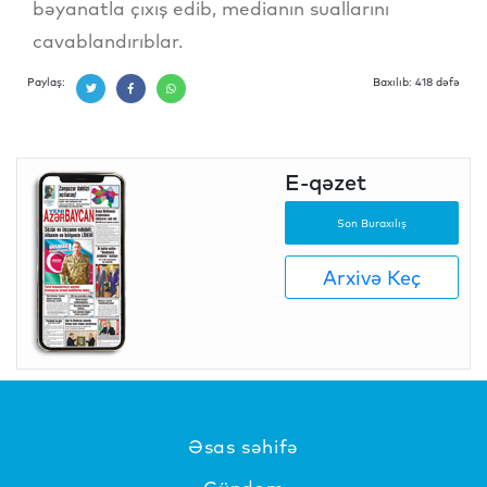
bəyanatla çıxış edib, medianın suallarını
cavablandırıblar.
Paylaş:
Baxılıb: 418 dəfə
E-qəzet
Son Buraxılış
Arxivə Keç
Əsas səhifə