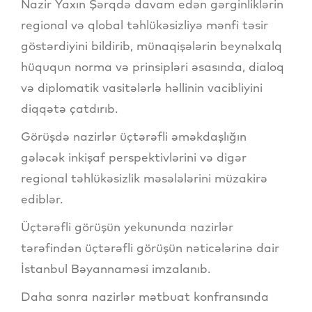
Nazir Yaxın Şərqdə davam edən gərginliklərin
regional və qlobal təhlükəsizliyə mənfi təsir
göstərdiyini bildirib, münaqişələrin beynəlxalq
hüququn norma və prinsipləri əsasında, dialoq
və diplomatik vasitələrlə həllinin vacibliyini
diqqətə çatdırıb.
Görüşdə nazirlər üçtərəfli əməkdaşlığın
gələcək inkişaf perspektivlərini və digər
regional təhlükəsizlik məsələlərini müzakirə
ediblər.
Üçtərəfli görüşün yekununda nazirlər
tərəfindən üçtərəfli görüşün nəticələrinə dair
İstanbul Bəyannaməsi imzalanıb.
Daha sonra nazirlər mətbuat konfransında