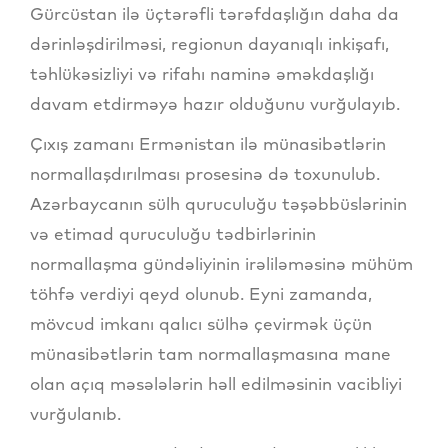
Gürcüstan ilə üçtərəfli tərəfdaşlığın daha da
dərinləşdirilməsi, regionun dayanıqlı inkişafı,
təhlükəsizliyi və rifahı naminə əməkdaşlığı
davam etdirməyə hazır olduğunu vurğulayıb.
Çıxış zamanı Ermənistan ilə münasibətlərin
normallaşdırılması prosesinə də toxunulub.
Azərbaycanın sülh quruculuğu təşəbbüslərinin
və etimad quruculuğu tədbirlərinin
normallaşma gündəliyinin irəliləməsinə mühüm
töhfə verdiyi qeyd olunub. Eyni zamanda,
mövcud imkanı qalıcı sülhə çevirmək üçün
münasibətlərin tam normallaşmasına mane
olan açıq məsələlərin həll edilməsinin vacibliyi
vurğulanıb.