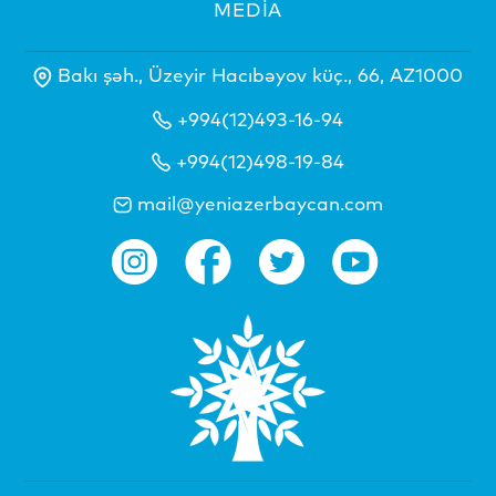
MEDİA
Bakı şəh., Üzeyir Hacıbəyov küç., 66, AZ1000
+994(12)493-16-94
+994(12)498-19-84
mail@yeniazerbaycan.com