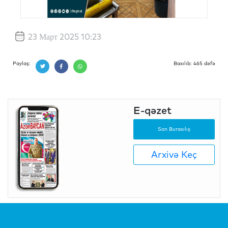
23 Март 2025 10:23
Paylaş:
Baxılıb: 465 dəfə
E-qəzet
Son Buraxılış
Arxivə Keç