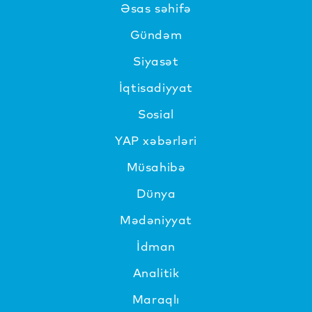
Əsas səhifə
Gündəm
Siyasət
İqtisadiyyat
Sosial
YAP xəbərləri
Müsahibə
Dünya
Mədəniyyat
İdman
Analitik
Maraqlı