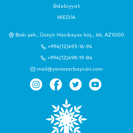
Ədəbiyyat
MEDİA
Bakı şəh., Üzeyir Hacıbəyov küç., 66, AZ1000
+994(12)493-16-94
+994(12)498-19-84
mail@yeniazerbaycan.com