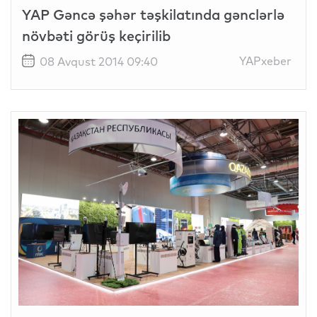
YAP Gəncə şəhər təşkilatında gənclərlə
növbəti görüş keçirilib
YAPxeber
08 Avqust 2014 09:40