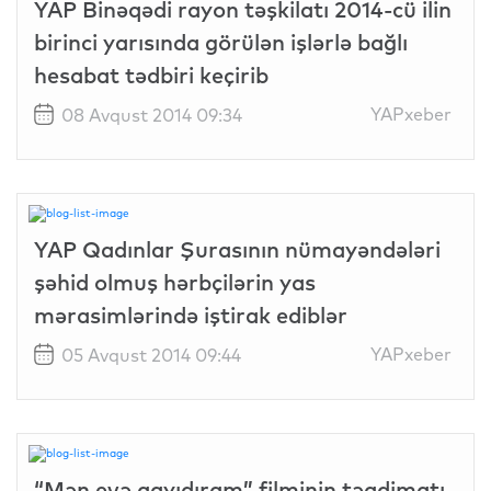
YAP Binəqədi rayon təşkilatı 2014-cü ilin
birinci yarısında görülən işlərlə bağlı
hesabat tədbiri keçirib
YAPxeber
08 Avqust 2014 09:34
YAP Qadınlar Şurasının nümayəndələri
şəhid olmuş hərbçilərin yas
mərasimlərində iştirak ediblər
YAPxeber
05 Avqust 2014 09:44
“Mən evə qayıdıram” filminin təqdimatı