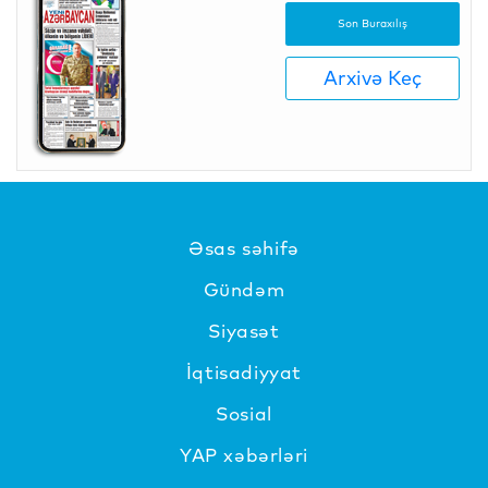
Son Buraxılış
Arxivə Keç
Əsas səhifə
Gündəm
Siyasət
İqtisadiyyat
Sosial
YAP xəbərləri