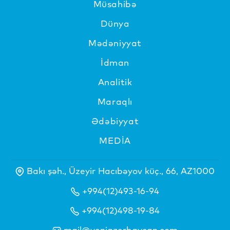
Müsahibə
Dünya
Mədəniyyat
İdman
Analitik
Maraqlı
Ədəbiyyat
MEDİA
Bakı şəh., Üzeyir Hacıbəyov küç., 66, AZ1000
+994(12)493-16-94
+994(12)498-19-84
mail@yeniazerbaycan.com