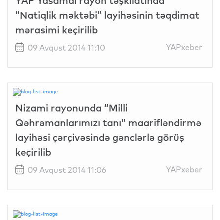
YAP Yasamal rayon təşkilatında
“Natiqlik məktəbi” layihəsinin təqdimat
mərasimi keçirilib
YAPxeber
09 Avqust 2014 11:10
Nizami rayonunda “Milli
Qəhrəmanlarımızı tanı” maarifləndirmə
layihəsi çərçivəsində gənclərlə görüş
keçirilib
YAPxeber
09 Avqust 2014 11:06