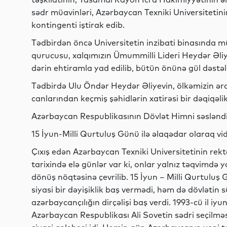
sədr müavinləri, Azərbaycan Texniki Universitetin
kontingenti iştirak edib.
Tədbirdən öncə Universitetin inzibati binasında 
qurucusu, xalqımızın Ümummilli Lideri Heydər Əliy
dərin ehtiramla yad edilib, bütün önünə gül dəstəl
Tədbirdə Ulu Öndər Heydər Əliyevin, ölkəmizin ər
canlarından keçmiş şəhidlərin xatirəsi bir dəqiqəlik
Azərbaycan Respublikasının Dövlət Himni səsləndir
15 İyun-Milli Qurtuluş Günü ilə əlaqədar olaraq v
Çıxış edən Azərbaycan Texniki Universitetinin rekto
tarixində elə günlər var ki, onlar yalnız təqvimdə
dönüş nöqtəsinə çevrilib. 15 İyun – Milli Qurtuluş 
siyasi bir dəyişiklik baş vermədi, həm də dövlətin 
azərbaycançılığın dirçəlişi baş verdi. 1993-cü il i
Azərbaycan Respublikası Ali Sovetin sədri seçilməs