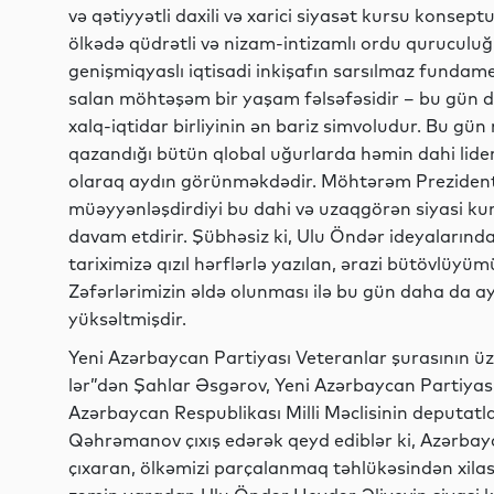
və qətiyyətli daxili və xarici siyasət kursu konsep
ölkədə qüdrətli və nizam-intizamlı ordu quruculu
genişmiqyaslı iqtisadi inkişafın sarsılmaz fundame
salan möhtəşəm bir yaşam fəlsəfəsidir – bu gün d
xalq-iqtidar birliyinin ən bariz simvoludur. Bu gü
qazandığı bütün qlobal uğurlarda həmin dahi liderl
olaraq aydın görünməkdədir. Möhtərəm Prezident
müəyyənləşdirdiyi bu dahi və uzaqgörən siyasi kur
davam etdirir. Şübhəsiz ki, Ulu Öndər ideyaların
tariximizə qızıl hərflərlə yazılan, ərazi bütövlüyü
Zəfərlərimizin əldə olunması ilə bu gün daha da ay
yüksəltmişdir.
Yeni Azərbaycan Partiyası Veteranlar şurasının üz
lər”dən Şahlar Əsgərov, Yeni Azərbaycan Partiyas
Azərbaycan Respublikası Milli Məclisinin deputatl
Qəhrəmanov çıxış edərək qeyd ediblər ki, Azərbayca
çıxaran, ölkəmizi parçalanmaq təhlükəsindən xila