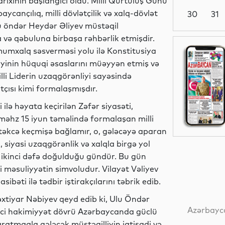
rixinin başlanğıcı oldu. Milli Qurtuluş Günü
ycançılıq, milli dövlətçilik və xalq-dövlət
30
31
Ulu öndər Heydər Əliyev müstəqil
 və qəbuluna birbaşa rəhbərlik etmişdir.
Maraqlı
ümumxalq səsverməsi yolu ilə Konstitusiya
yinin hüquqi əsaslarını müəyyən etmiş və
i Liderin uzaqgörənliyi sayəsində
tçısı kimi formalaşmışdır.
Yeni
ilə həyata keçirilən Zəfər siyasəti,
texnologiyalar
məhz 15 iyun təməlində formalaşan milli
zi təkcə keçmişə bağlamır, o, gələcəyə aparan
k, siyasi uzaqgörənlik və xalqla birgə yol
Dünya
n ikinci dəfə doğulduğu gündür. Bu gün
ixi məsuliyyətin simvoludur. Vilayət Vəliyev
bəti ilə tədbir iştirakçılarını təbrik edib.
əxtiyar Nəbiyev qeyd edib ki, Ulu Öndər
Hadisə
Azərbayca
rinci hakimiyyət dövrü Azərbaycanda güclü
aratmaqla gələcək müstəqilliyin iqtisadi və