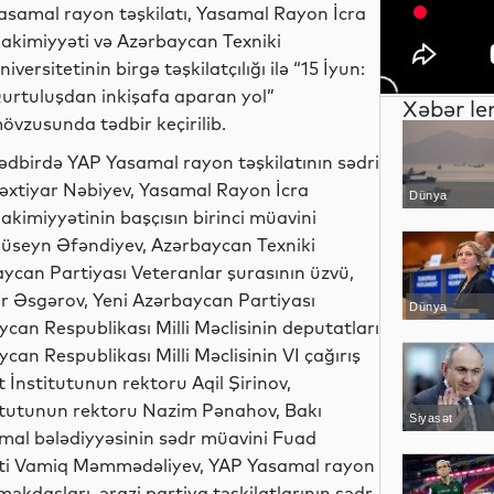
asamal rayon təşkilatı, Yasamal Rayon İcra
akimiyyəti və Azərbaycan Texniki
niversitetinin birgə təşkilatçılığı ilə “15 İyun:
urtuluşdan inkişafa aparan yol”
Xəbər le
övzusunda tədbir keçirilib.
ədbirdə YAP Yasamal rayon təşkilatının sədri
əxtiyar Nəbiyev, Yasamal Rayon İcra
Dünya
akimiyyətinin başçısın birinci müavini
üseyn Əfəndiyev, Azərbaycan Texniki
baycan Partiyası Veteranlar şurasının üzvü,
ar Əsgərov, Yeni Azərbaycan Partiyası
Dünya
can Respublikası Milli Məclisinin deputatları
n Respublikası Milli Məclisinin VI çağırış
 İnstitutunun rektoru Aqil Şirinov,
itutunun rektoru Nazim Pənahov, Bakı
Siyasət
amal bələdiyyəsinin sədr müavini Fuad
isti Vamiq Məmmədəliyev, YAP Yasamal rayon
əkdaşları, ərazi partiya təşkilatlarının sədr,