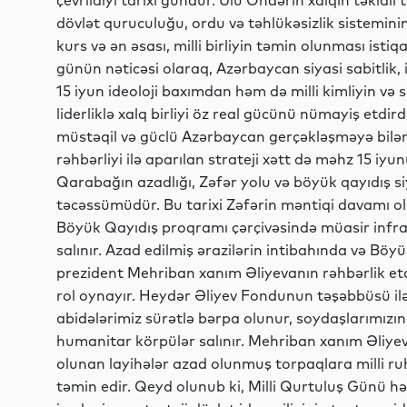
çevrildiyi tarixi gündür. Ulu Öndərin xalqın təkidli 
dövlət quruculuğu, ordu və təhlükəsizlik sisteminin
kurs və ən əsası, milli birliyin təmin olunması isti
günün nəticəsi olaraq, Azərbaycan siyasi sabitlik, 
15 iyun ideoloji baxımdan həm də milli kimliyin və s
liderliklə xalq birliyi öz real gücünü nümayiş etdi
müstəqil və güclü Azərbaycan gerçəkləşməyə bilər
rəhbərliyi ilə aparılan strateji xətt də məhz 15 iyu
Qarabağın azadlığı, Zəfər yolu və böyük qayıdış si
təcəssümüdür. Bu tarixi Zəfərin məntiqi davamı 
Böyük Qayıdış proqramı çərçivəsində müasir infrast
salınır. Azad edilmiş ərazilərin intibahında və Böyü
prezident Mehriban xanım Əliyevanın rəhbərlik et
rol oynayır. Heydər Əliyev Fondunun təşəbbüsü ilə 
abidələrimiz sürətlə bərpa olunur, soydaşlarımızı
humanitar körpülər salınır. Mehriban xanım Əliyev
olunan layihələr azad olunmuş torpaqlara milli ru
təmin edir. Qeyd olunub ki, Milli Qurtuluş Günü hə