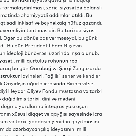
tələbi ilə hakimiyyətə qayıdışı ilə hüquqi
Dünya
 formalaşdırılması, xarici siyasətdə balanslı
qamətində əhəmiyyətli addımlar atıldı. Bu
iqtisadi inkişaf və beynəlxalq nüfuz qazandı.
uverenliyin təntənəsidir. Bu tarixdə siyasi
Dünya
rdi. Əgər bu dönüş baş verməsəydi, bu günki
di. Bu gün Prezident İlham Əliyevin
nun ideoloji bünövrəsi üzərində inşa olunub.
yasəti, milli qurtuluş ruhunun real
Siyasət
olaraq bu gün Qarabağ və Şərqi Zəngəzurda
ruktur layihələri, "ağıllı" şəhər və kəndlər
k Qayıdışın uğurla icrasında Birinci vitse-
diyi Heydər Əliyev Fondu müstəsna və tarixi
Dünya
dağıdılmış tarixi, dini və mədəni
n doğma yurdlarına inteqrasiyası üçün
anın xüsusi diqqət və qayğısı sayəsində icra
hun və tarixi yaddaşın yenidən qayıtmasını
Siyasət
m də azərbaycançılıq ideyasının, milli