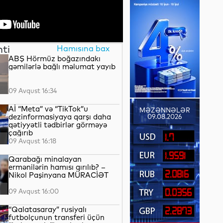
nti
Hamısına bax
ABŞ Hörmüz boğazındakı
gəmilərlə bağlı məlumat yayıb
09 Avqust 16:34
Aİ “Meta” və “TikTok”u
MƏZƏNNƏLƏR
dezinformasiyaya qarşı daha
09.08.2026
qətiyyətli tədbirlər görməyə
çağırıb
1.7
09 Avqust 16:18
1.9591
Qarabağı minalayan
ermənilərin hamısı qırılıb? –
2.0816
Nikol Paşinyana MÜRACİƏT
09 Avqust 16:00
0.0356
“Qalatasaray” rusiyalı
2.2873
futbolçunun transferi üçün