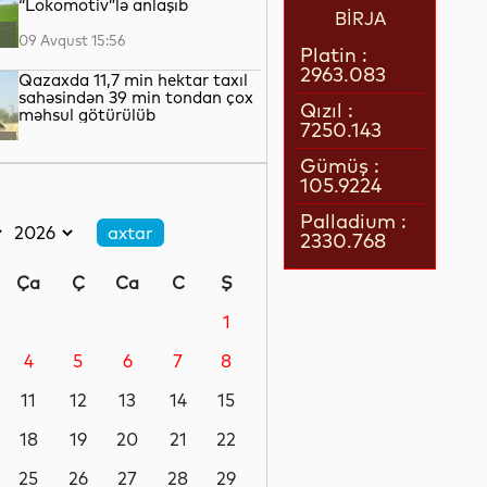
“Lokomotiv”lə anlaşıb
BİRJA
09 Avqust 15:56
Platin :
2963.083
Qazaxda 11,7 min hektar taxıl
sahəsindən 39 min tondan çox
Qızıl :
məhsul götürülüb
7250.143
09 Avqust 15:23
Gümüş :
105.9224
Gəzə bilməyən ən ağır quş:
qanadlarının eni 7 metr olub
Palladium :
2330.768
09 Avqust 14:50
Ça
Ç
Ca
C
Ş
Neymar yenidən Messi ilə
komanda yoldaşı ola bilər
1
4
5
6
7
8
09 Avqust 14:35
11
12
13
14
15
Türkiyə köhnəlmiş ABŞ
silahlarını Ukraynaya verə bilər
18
19
20
21
22
25
26
27
28
29
09 Avqust 13:42