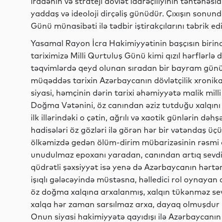
iradənin və strateji dövlət idarəçiliyinin təntənəsi
yaddaş və ideoloji dirçəliş günüdür. Çıxışın sonun
Günü münasibəti ilə tədbir iştirakçılarını təbrik ed
Yasamal Rayon İcra Hakimiyyətinin başçısın birin
tariximizə Milli Qurtuluş Günü kimi qızıl hərflərlə 
təqvimlərdə qeyd olunan sıradan bir bayram günü 
müqəddəs tarixin Azərbaycanın dövlətçilik xronika
siyasi, həmçinin dərin tarixi əhəmiyyətə malik mil
Doğma Vətənini, öz canından əziz tutduğu xalqını
ilk illərindəki o çətin, ağrılı və xaotik günlərin də
hadisələri öz gözləri ilə görən hər bir vətəndaş üç
ölkəmizdə gedən ölüm-dirim mübarizəsinin rəsmi qə
unudulmaz epoxanı yaradan, canından artıq sevdiy
qüdrətli şəxsiyyət isə yenə də Azərbaycanın hərtərə
işıqlı gələcəyində müstəsna, həlledici rol oynayan d
öz doğma xalqına arxalanmış, xalqın tükənməz sevg
xalqa hər zaman sarsılmaz arxa, dayaq olmuşdur 
Onun siyasi hakimiyyətə qayıdışı ilə Azərbaycanın 