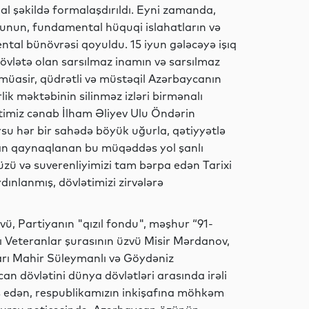
tual şəkildə formalaşdırıldı. Eyni zamanda,
Gündəm
ğunun, fundamental hüquqi islahatların və
ntal bünövrəsi qoyuldu. 15 iyun gələcəyə işıq
övlətə olan sarsılmaz inamın və sarsılmaz
n müasir, qüdrətli və müstəqil Azərbaycanın
Gündəm
ik məktəbinin silinməz izləri birmənalı
imiz cənab İlham Əliyev Ulu Öndərin
su hər bir sahədə böyük uğurla, qətiyyətlə
dan qaynaqlanan bu müqəddəs yol şanlı
Sosial
müzü və suverenliyimizi tam bərpa edən Tarixi
dınlanmış, dövlətimizi zirvələrə
Sosial
vü, Partiyanın "qızıl fondu", məşhur “91-
ı Veteranlar şurasının üzvü Misir Mərdanov,
arı Mahir Süleymanlı və Göydəniz
n dövlətini dünya dövlətləri arasında irəli
Analitik
s edən, respublikamızın inkişafına möhkəm