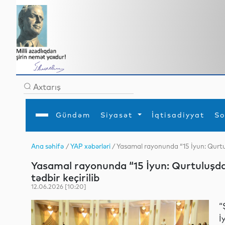
Gündəm
Siyasət
İqtisadiyyat
So
Ana səhifə
/
YAP xəbərləri
/ Yasamal rayonunda “15 İyun: Qurtu
Ana səhifə
Ədəbiyyat
Siyasət
Sosial
Dün
Yasamal rayonunda “15 İyun: Qurtuluşd
Gündəm
MEDİA
Xarici siyasət
Turizm
İqtisadiyyat
Daxili siyasət
Elm
tədbir keçirilib
YAP
Din
12.06.2026 [10:20]
Analitika
Hadisə
Mədəniyyət
Diaspor
“
Müsahibə
İ