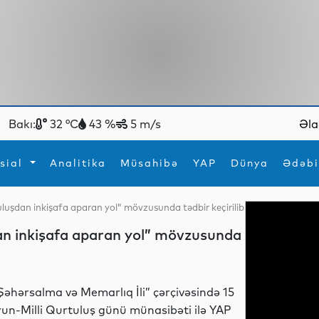
Bakı:
32 °C
43 %
5 m/s
Əla
sial
Analitika
Müsahibə
YAP
Dünya
Ədəbi
luşdan inkişafa aparan yol” mövzusunda tədbir keçirilib
ya
İdman
Maraqlı
an inkişafa aparan yol” mövzusunda
İdman
Yeni texnologiyalar
Şəhərsalma və Memarlıq İli” çərçivəsində 15
yun-Milli Qurtuluş günü münasibəti ilə YAP