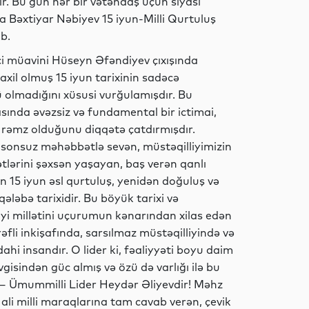
dir. Bu gün hər bir vətəndaş üçün siyasi
da Bəxtiyar Nəbiyev 15 iyun-Milli Qurtuluş
ib.
Dünya
ci müavini Hüseyn Əfəndiyev çıxışında
daxil olmuş 15 iyun tarixinin sadəcə
olmadığını xüsusi vurğulamışdır. Bu
sında əvəzsiz və fundamental bir ictimai,
Siyasət
li rəmz olduğunu diqqətə çatdırmışdır.
 sonsuz məhəbbətlə sevən, müstəqilliyimizin
hşətlərini şəxsən yaşayan, baş verən qanlı
ün 15 iyun əsl qurtuluş, yenidən doğuluş və
Hadisə
ləbə tarixidir. Bu böyük tarixi və
i millətini uçurumun kənarından xilas edən
fli inkişafında, sarsılmaz müstəqilliyində və
ahi insandır. O lider ki, fəaliyyəti boyu daim
Gündəm
isindən güc almış və özü də varlığı ilə bu
– Ümummilli Lider Heydər Əliyevdir! Məhz
ali milli maraqlarına tam cavab verən, çevik