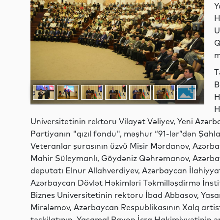
Y
H
U
Q
m
T
B
H
H
Universitetinin rektoru Vilayət Vəliyev, Yeni Azər
Partiyanın "qızıl fondu", məşhur “91-lər”dən Şahl
Veteranlar şurasının üzvü Misir Mərdanov, Azərbay
Mahir Süleymanlı, Göydəniz Qəhrəmanov, Azərbayca
deputatı Elnur Allahverdiyev, Azərbaycan İlahiyyat
Azərbaycan Dövlət Həkimləri Təkmilləşdirmə İnst
Biznes Universitetinin rektoru İbad Abbasov, Yas
Mirələmov, Azərbaycan Respublikasının Xalq art
təşkilatının, Yasamal Rayon İcra Hakimiyyətinin əm