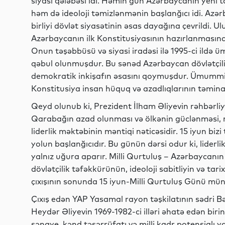
siyasi qələbəsi idi. Həmin gün Azərbaycanın yeni ta
həm də ideoloji təmizlənmənin başlanğıcı idi. Azərba
birliyi dövlət siyasətinin əsas dayağına çevrildi. 
Azərbaycanın ilk Konstitusiyasının hazırlanmasına
Onun təşəbbüsü və siyasi iradəsi ilə 1995-ci ildə 
qəbul olunmuşdur. Bu sənəd Azərbaycan dövlətçili
demokratik inkişafın əsasını qoymuşdur. Ümummill
Konstitusiya insan hüquq və azadlıqlarının təmina
Qeyd olunub ki, Prezident İlham Əliyevin rəhbərliyi 
Qarabağın azad olunması və ölkənin güclənməsi, 
liderlik məktəbinin məntiqi nəticəsidir. 15 iyun bi
yolun başlanğıcıdır. Bu günün dərsi odur ki, liderli
yalnız uğura aparır. Milli Qurtuluş – Azərbaycanı
dövlətçilik təfəkkürünün, ideoloji sabitliyin və tar
çıxışının sonunda 15 iyun-Milli Qurtuluş Günü münasi
Çıxış edən YAP Yasamal rayon təşkilatının sədri B
Heydər Əliyevin 1969-1982-ci illəri əhatə edən bi
sənaye, kənd təsərrüfatı və milli kadr potensialı y