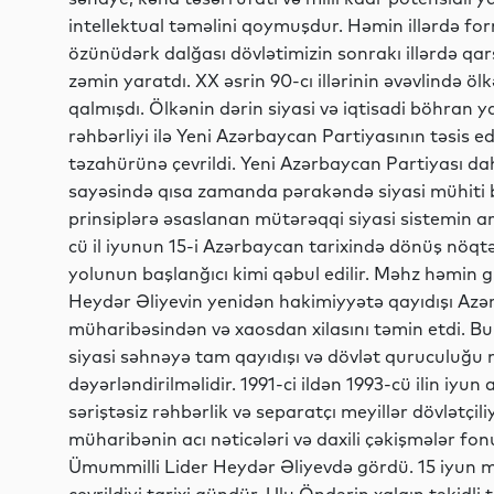
intellektual təməlini qoymuşdur. Həmin illərdə for
özünüdərk dalğası dövlətimizin sonrakı illərdə qar
zəmin yaratdı. XX əsrin 90-cı illərinin əvəvlində öl
qalmışdı. Ölkənin dərin siyasi və iqtisadi böhran y
rəhbərliyi ilə Yeni Azərbaycan Partiyasının təsis edi
təzahürünə çevrildi. Yeni Azərbaycan Partiyası dah
sayəsində qısa zamanda pərakəndə siyasi mühiti b
prinsiplərə əsaslanan mütərəqqi siyasi sistemin arxi
cü il iyunun 15-i Azərbaycan tarixində dönüş nöqtəs
yolunun başlanğıcı kimi qəbul edilir. Məhz həmin gü
Heydər Əliyevin yenidən hakimiyyətə qayıdışı A
müharibəsindən və xaosdan xilasını təmin etdi. Bu
siyasi səhnəyə tam qayıdışı və dövlət quruculuğu 
dəyərləndirilməlidir. 1991-ci ildən 1993-cü ilin iyu
səriştəsiz rəhbərlik və separatçı meyillər dövlətçi
müharibənin acı nəticələri və daxili çəkişmələr f
Ümummilli Lider Heydər Əliyevdə gördü. 15 iyun mə