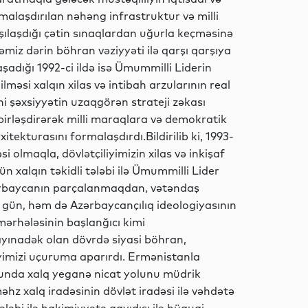
malaşdırılan nəhəng infrastruktur və milli
şılaşdığı çətin sınaqlardan uğurla keçməsinə
Dünya
kəmiz dərin böhran vəziyyəti ilə qarşı qarşıya
aşadığı 1992-ci ildə isə Ümummilli Liderin
lməsi xalqın xilas və intibah arzularının real
i şəxsiyyətin uzaqgörən strateji zəkası
Hadisə
irləşdirərək milli maraqlara və demokratik
tekturasını formalaşdırdı.Bildirilib ki, 1993-
i olmaqla, dövlətçiliyimizin xilas və inkişaf
n xalqın təkidli tələbi ilə Ümummilli Lider
İdman
zərbaycanın parçalanmaqdan, vətəndaş
 gün, həm də Azərbaycançılıq ideologiyasının
mərhələsinin başlanğıcı kimi
n ayınadək olan dövrdə siyasi böhran,
Hadisə
liyimizi uçuruma aparırdı. Ermənistanla
onunda xalq yeganə nicat yolunu müdrik
hz xalq iradəsinin dövlət iradəsi ilə vəhdətə