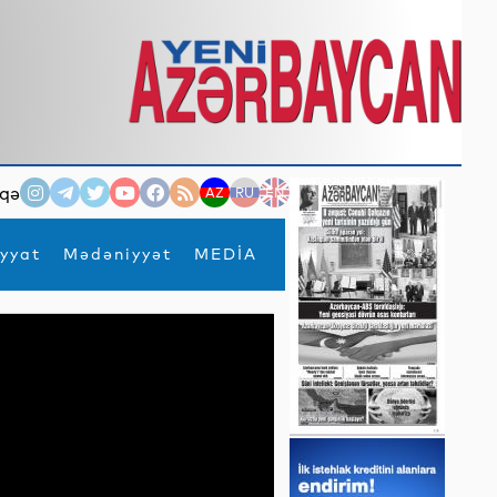
qə
AZ
RU
EN
yyat
Mədəniyyət
MEDİA
×