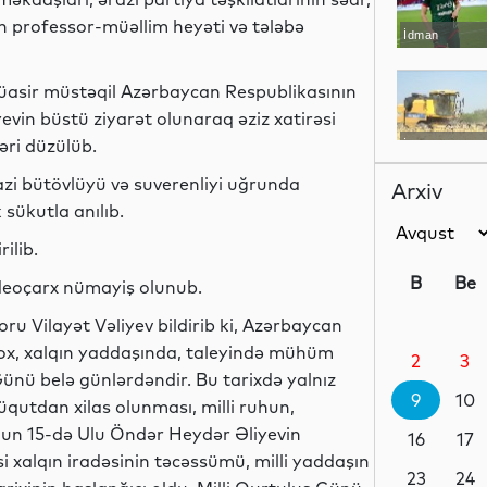
in professor-müəllim heyəti və tələbə
İdman
müasir müstəqil Azərbaycan Respublikasının
evin büstü ziyarət olunaraq əziz xatirəsi
əri düzülüb.
İqtisadiyyat
azi bütövlüyü və suverenliyi uğrunda
Arxiv
 sükutla anılıb.
ilib.
Maraqlı
B
Be
ideoçarx nümayiş olunub.
ru Vilayət Vəliyev bildirib ki, Azərbaycan
 yox, xalqın yaddaşında, taleyində mühüm
2
3
İdman
Günü belə günlərdəndir. Bu tarixdə yalnız
9
10
süqutdan xilas olunması, milli ruhun,
yunun 15-də Ulu Öndər Heydər Əliyevin
16
17
i xalqın iradəsinin təcəssümü, milli yaddaşın
Dünya
23
24