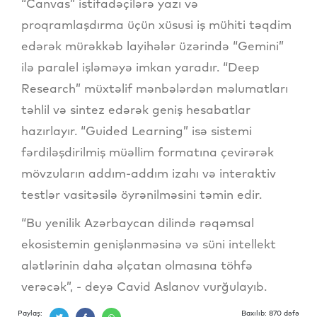
“Canvas” istifadəçilərə yazı və
proqramlaşdırma üçün xüsusi iş mühiti təqdim
edərək mürəkkəb layihələr üzərində “Gemini”
ilə paralel işləməyə imkan yaradır. “Deep
Research” müxtəlif mənbələrdən məlumatları
təhlil və sintez edərək geniş hesabatlar
hazırlayır. “Guided Learning” isə sistemi
fərdiləşdirilmiş müəllim formatına çevirərək
mövzuların addım-addım izahı və interaktiv
testlər vasitəsilə öyrənilməsini təmin edir.
“Bu yenilik Azərbaycan dilində rəqəmsal
ekosistemin genişlənməsinə və süni intellekt
alətlərinin daha əlçatan olmasına töhfə
verəcək”, - deyə Cavid Aslanov vurğulayıb.
Paylaş:
Baxılıb: 870 dəfə