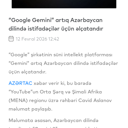
“Google Gemini” artıq Azərbaycan
dilində istifadəçilər üçün əlçatandır
12 Fevral 2026 12:42
“Google” şirkətinin süni intellekt platforması
“Gemini” artıq Azərbaycan dilində istifadəçilər
üçün əlçatandır.
AZƏRTAC
xəbər verir ki, bu barədə
“YouTube”un Orta Şərq və Şimali Afrika
(MENA) regionu üzrə rəhbəri Cavid Aslanov
məlumat paylaşıb.
Məlumata əsasən, Azərbaycan dilində