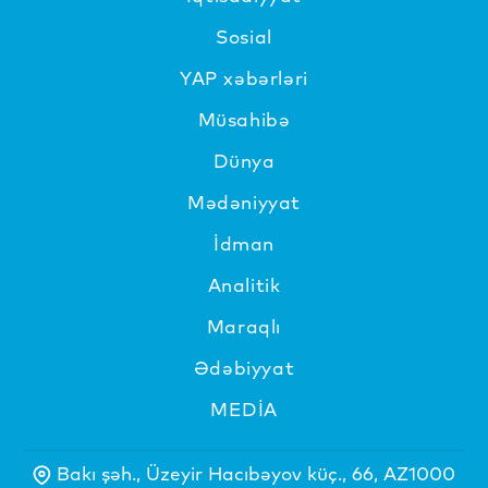
Sosial
YAP xəbərləri
Müsahibə
Dünya
Mədəniyyat
İdman
Analitik
Maraqlı
Ədəbiyyat
MEDİA
Bakı şəh., Üzeyir Hacıbəyov küç., 66, AZ1000