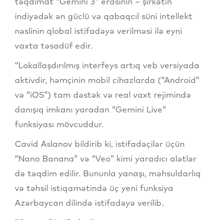
təqdimat “Gemini 3” erasının – şirkətin
indiyədək ən güclü və qabaqcıl süni intellekt
nəslinin qlobal istifadəyə verilməsi ilə eyni
vaxta təsadüf edir.
“Lokallaşdırılmış interfeys artıq veb versiyada
aktivdir, həmçinin mobil cihazlarda (“Android”
və “iOS”) tam dəstək və real vaxt rejimində
danışıq imkanı yaradan “Gemini Live”
funksiyası mövcuddur.
Cavid Aslanov bildirib ki, istifadəçilər üçün
“Nano Banana” və “Veo” kimi yaradıcı alətlər
də təqdim edilir. Bununla yanaşı, məhsuldarlıq
və təhsil istiqamətində üç yeni funksiya
Azərbaycan dilində istifadəyə verilib.