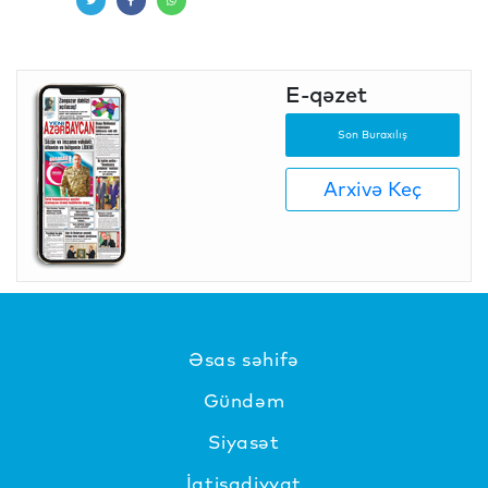
E-qəzet
Son Buraxılış
Arxivə Keç
Əsas səhifə
Gündəm
Siyasət
İqtisadiyyat