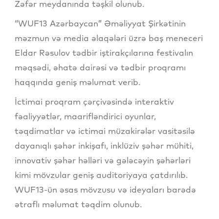
Zəfər meydanında təşkil olunub.
“WUF13 Azərbaycan” Əməliyyat Şirkətinin
məzmun və media əlaqələri üzrə baş meneceri
Eldar Rəsulov tədbir iştirakçılarına festivalın
məqsədi, əhatə dairəsi və tədbir proqramı
haqqında geniş məlumat verib.
İctimai proqram çərçivəsində interaktiv
fəaliyyətlər, maarifləndirici oyunlar,
təqdimatlar və ictimai müzakirələr vasitəsilə
dayanıqlı şəhər inkişafı, inklüziv şəhər mühiti,
innovativ şəhər həlləri və gələcəyin şəhərləri
kimi mövzular geniş auditoriyaya çatdırılıb.
WUF13-ün əsas mövzusu və ideyaları barədə
ətraflı məlumat təqdim olunub.