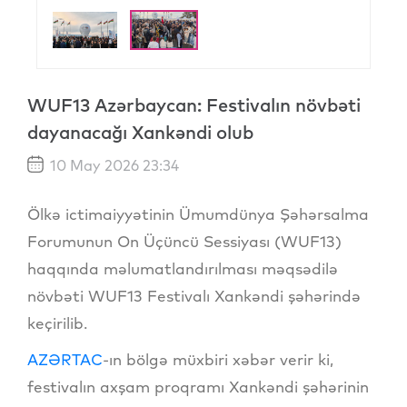
WUF13 Azərbaycan: Festivalın növbəti
dayanacağı Xankəndi olub
10 May 2026 23:34
Ölkə ictimaiyyətinin Ümumdünya Şəhərsalma
Forumunun On Üçüncü Sessiyası (WUF13)
haqqında məlumatlandırılması məqsədilə
növbəti WUF13 Festivalı Xankəndi şəhərində
keçirilib.
AZƏRTAC
-ın bölgə müxbiri xəbər verir ki,
festivalın axşam proqramı Xankəndi şəhərinin