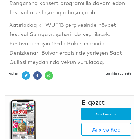
Rəngarəng konsert proqramı ilə davam edən
festival atəşfəşanlıqla başa çatıb.
Xatırladaq ki, WUF13 çərçivəsində növbəti
festival Sumqayıt şəhərində keçiriləcək.
Festivala mayın 13-də Bakı şəhərində
Dənizkənarı Bulvar ərazisində yerləşən Saat
Qülləsi meydanında yekun vurulacaq.
Paylaş:
Baxılıb: 522 dəfə
E-qəzet
Son Buraxılış
Arxivə Keç