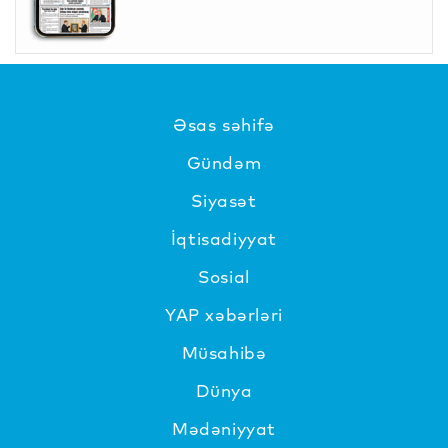
Əsas səhifə
Gündəm
Siyasət
İqtisadiyyat
Sosial
YAP xəbərləri
Müsahibə
Dünya
Mədəniyyat