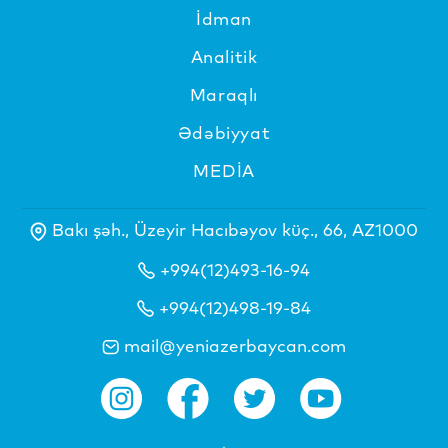
İdman
Analitik
Maraqlı
Ədəbiyyat
MEDİA
Bakı şəh., Üzeyir Hacıbəyov küç., 66, AZ1000
+994(12)493-16-94
+994(12)498-19-84
mail@yeniazerbaycan.com