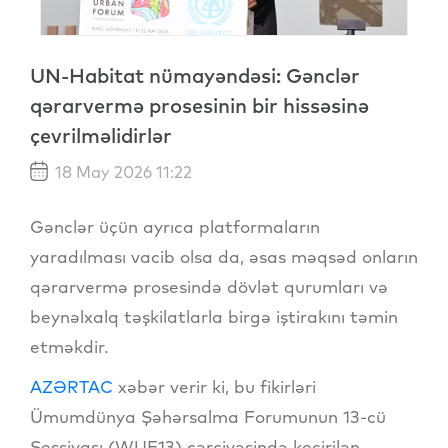
UN-Habitat nümayəndəsi: Gənclər
qərarvermə prosesinin bir hissəsinə
çevrilməlidirlər
18 May 2026 11:22
Gənclər üçün ayrıca platformaların
yaradılması vacib olsa da, əsas məqsəd onların
qərarvermə prosesində dövlət qurumları və
beynəlxalq təşkilatlarla birgə iştirakını təmin
etməkdir.
AZƏRTAC
xəbər verir ki, bu fikirləri
Ümumdünya Şəhərsalma Forumunun 13-cü
Sessiyası (WUF13) çərçivəsində keçirilən