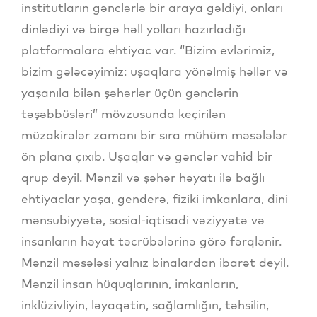
institutların gənclərlə bir araya gəldiyi, onları
dinlədiyi və birgə həll yolları hazırladığı
platformalara ehtiyac var. “Bizim evlərimiz,
bizim gələcəyimiz: uşaqlara yönəlmiş həllər və
yaşanıla bilən şəhərlər üçün gənclərin
təşəbbüsləri” mövzusunda keçirilən
müzakirələr zamanı bir sıra mühüm məsələlər
ön plana çıxıb. Uşaqlar və gənclər vahid bir
qrup deyil. Mənzil və şəhər həyatı ilə bağlı
ehtiyaclar yaşa, genderə, fiziki imkanlara, dini
mənsubiyyətə, sosial-iqtisadi vəziyyətə və
insanların həyat təcrübələrinə görə fərqlənir.
Mənzil məsələsi yalnız binalardan ibarət deyil.
Mənzil insan hüquqlarının, imkanların,
inklüzivliyin, ləyaqətin, sağlamlığın, təhsilin,