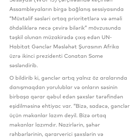
Assambleyaların birgə bağlanış sessiyasında
“Müxtəlif səsləri ortaq prioritetlərə və əməli
öhdəliklərə necə çevirə bilərik” mövzusunda
təşkil olunan müzakirədə çıxış edən UN-
Habitat Gənclər Məsləhət Şurasının Afrika
üzrə ikinci prezidenti Conatan Some
səsləndirib.
O bildirib ki, gənclər artıq yalnız öz aralarında
danışmaqdan yorulublar və onların səsinin
birbaşa qərar qəbul edən şəxslər tərəfindən
eşidilməsinə ehtiyac var. “Bizə, sadəcə, gənclər
üçün məkanlar lazım deyil. Bizə ortaq
məkanlar lazımdır. Nazirlərin, şəhər
rəhbərlərinin, qərarverici şəxslərin və