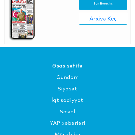
Son Buraxılış
Arxivə Keç
Əsas səhifə
Gündəm
Siyasət
İqtisadiyyat
Sosial
YAP xəbərləri
Müsahibə