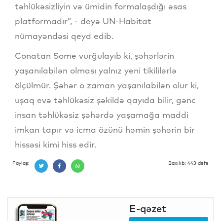
təhlükəsizliyin və ümidin formalaşdığı əsas
platformadır”, - deyə UN-Habitat
nümayəndəsi qeyd edib.
Conatan Some vurğulayıb ki, şəhərlərin
yaşanılabilən olması yalnız yeni tikililərlə
ölçülmür. Şəhər o zaman yaşanılabilən olur ki,
uşaq evə təhlükəsiz şəkildə qayıda bilir, gənc
insan təhlükəsiz şəhərdə yaşamağa maddi
imkan tapır və icma özünü həmin şəhərin bir
hissəsi kimi hiss edir.
Paylaş:
Baxılıb: 443 dəfə
E-qəzet