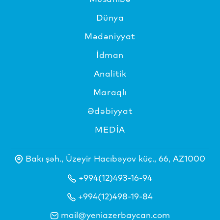
Dünya
Mədəniyyat
İdman
Analitik
Maraqlı
Ədəbiyyat
MEDİA
Bakı şəh., Üzeyir Hacıbəyov küç., 66, AZ1000
+994(12)493-16-94
+994(12)498-19-84
mail@yeniazerbaycan.com