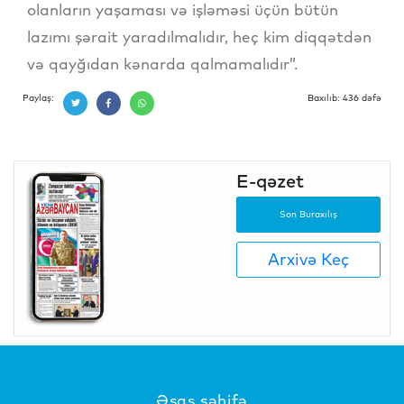
olanların yaşaması və işləməsi üçün bütün
lazımı şərait yaradılmalıdır, heç kim diqqətdən
və qayğıdan kənarda qalmamalıdır”.
Paylaş:
Baxılıb: 436 dəfə
E-qəzet
Son Buraxılış
Arxivə Keç
Əsas səhifə