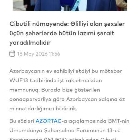
Cibutili nümayəndə: Əlilliyi olan şəxslər
üçün şəhərlərdə bütün lazımi şərait
yaradılmalıdır
18 May 2026 11:56
Azərbaycanın ev sahibliyi etdiyi bu mötəbər
WUF13 tədbirində iştirak etməkdən
məmnunuq. Burada bizə göstərilən
qonaqpərvərliyə görə Azərbaycan xalqına öz
minnətdarlığımızı bildiririk.
Bu sözləri
AZƏRTAC
-a açıqlamasında BMT-nin
Ümumdünya Şəhərsalma Forumunun 13-cü
Sessiyasında (WUF13) iştirak edən Cibuti