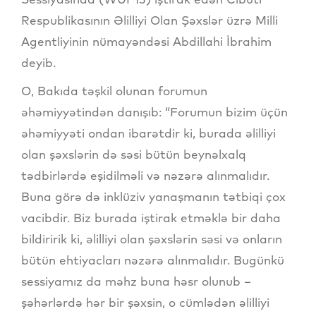
Respublikasının Əlilliyi Olan Şəxslər üzrə Milli
Agentliyinin nümayəndəsi Abdillahi İbrahim
deyib.
O, Bakıda təşkil olunan forumun
əhəmiyyətindən danışıb: “Forumun bizim üçün
əhəmiyyəti ondan ibarətdir ki, burada əlilliyi
olan şəxslərin də səsi bütün beynəlxalq
tədbirlərdə eşidilməli və nəzərə alınmalıdır.
Buna görə də inklüziv yanaşmanın tətbiqi çox
vacibdir. Biz burada iştirak etməklə bir daha
bildiririk ki, əlilliyi olan şəxslərin səsi və onların
bütün ehtiyacları nəzərə alınmalıdır. Bugünkü
sessiyamız da məhz buna həsr olunub –
şəhərlərdə hər bir şəxsin, o cümlədən əlilliyi