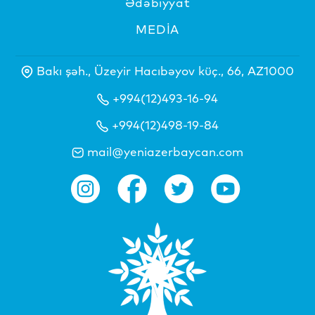
Ədəbiyyat
MEDİA
Bakı şəh., Üzeyir Hacıbəyov küç., 66, AZ1000
+994(12)493-16-94
+994(12)498-19-84
mail@yeniazerbaycan.com