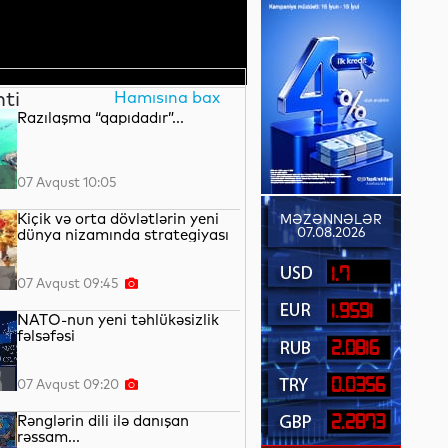
nti
Hamısına bax
Razılaşma “qapıdadır”...
07 Avqust 10:05
Kiçik və orta dövlətlərin yeni
MƏZƏNNƏLƏR
07.08.2026
dünya nizamında strategiyası
1.7
07 Avqust 09:45
1.9591
NATO-nun yeni təhlükəsizlik
fəlsəfəsi
2.0816
0.0356
07 Avqust 09:20
Rənglərin dili ilə danışan
2.2873
rəssam...