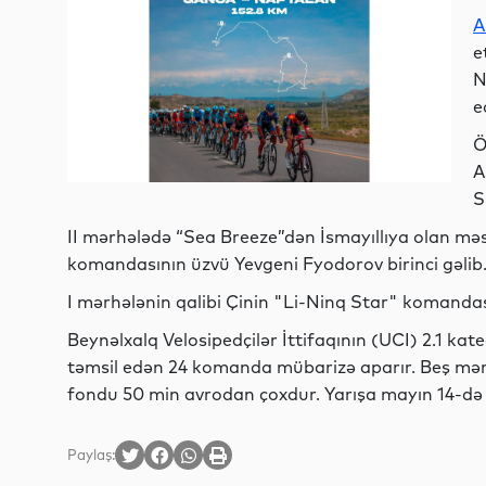
A
e
N
e
Ö
A
S
II mərhələdə “Sea Breeze”dən İsmayıllıya olan m
komandasının üzvü Yevgeni Fyodorov birinci gəlib
I mərhələnin qalibi Çinin "Li-Ninq Star" komandas
Beynəlxalq Velosipedçilər İttifaqının (UCI) 2.1 kat
təmsil edən 24 komanda mübarizə aparır. Beş mə
fondu 50 min avrodan çoxdur. Yarışa mayın 14-də
Paylaş: