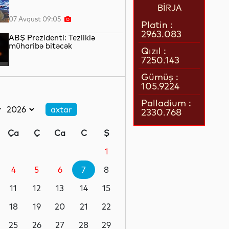
BİRJA
07 Avqust 09:05
Platin :
2963.083
ABŞ Prezidenti: Tezliklə
müharibə bitəcək
Qızıl :
7250.143
07 Avqust 07:28
Gümüş :
105.9224
Məsud Pezeşkian: Əgər İran
indiyə qədər ayaqda qala
Palladium :
bilibsə, buna görə xalqa
2330.768
borcludur
06 Avqust 23:45
Ça
Ç
Ca
C
Ş
ÜST: Dünyada viral hepatitdən
hər gün təqribən 3,5 min nəfər
1
ölür
4
5
6
7
8
06 Avqust 23:10
11
12
13
14
15
KL: “Qarabağ” səfərdən
məğlub qayıdır
18
19
20
21
22
25
26
27
28
29
06 Avqust 23:07