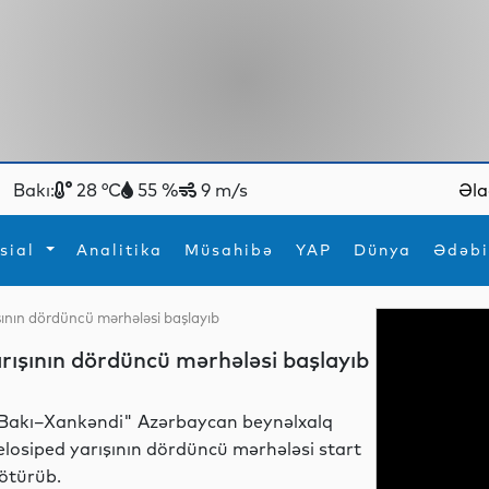
Bakı:
28 °C
55 %
9 m/s
Əla
sial
Analitika
Müsahibə
YAP
Dünya
Ədəbi
şının dördüncü mərhələsi başlayıb
ya
İdman
Maraqlı
rışının dördüncü mərhələsi başlayıb
İdman
Yeni texnologiyalar
Bakı–Xankəndi" Azərbaycan beynəlxalq
elosiped yarışının dördüncü mərhələsi start
ötürüb.