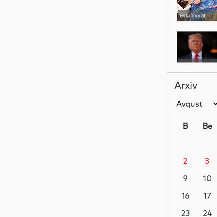
Ədəbiyyat
Dünya
Arxiv
Dünya
B
Be
2
3
Dünya
9
10
16
17
İdman
23
24