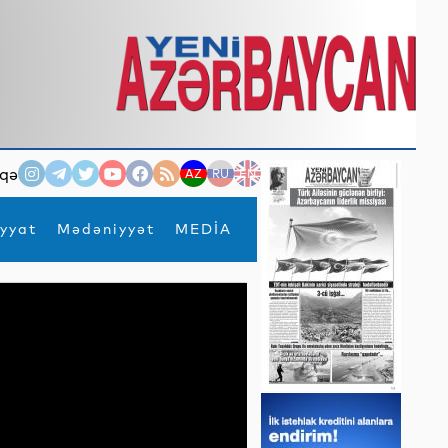
qə
AZ
RU
EN
yyat
Mədəniyyət
MEDİA
×