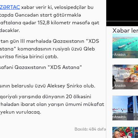
ZƏRTAC
xəbər verir ki, velosipedçilər bu
tapda Gəncədən start götürməklə
aftalana qədər 152,8 kilometr məsafə qət
Xəbər le
dəcəklər.
tən gün III mərhələdə Qazaxıstanın "XDS
stana" komandasının rusiyalı üzvü Qleb
Analitik
uritsa finişə birinci çatıb.
əsafəni Qazaxıstanın "XDS Astana"
.
ının belaruslu üzvü Aleksey Şnirko olub.
Analitik
eqoriyalı yarışında dünyanın 20 ölkəsini
rhələdən ibarət olan yarışın ümumi mükafat
 yekun vurulacaq.
Analitik
Baxılıb: 484 dəfə