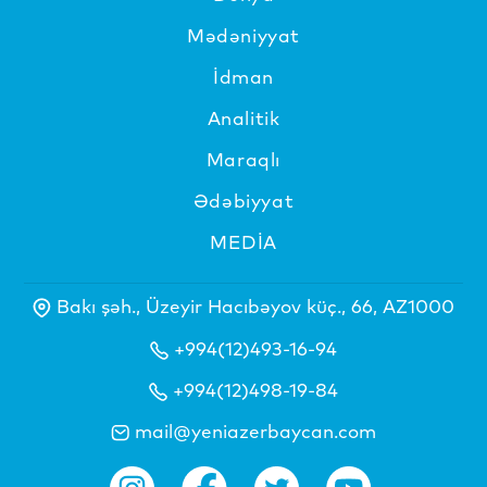
Mədəniyyat
İdman
Analitik
Maraqlı
Ədəbiyyat
MEDİA
Bakı şəh., Üzeyir Hacıbəyov küç., 66, AZ1000
+994(12)493-16-94
+994(12)498-19-84
mail@yeniazerbaycan.com