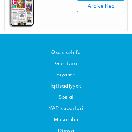
Arxivə Keç
Əsas səhifə
Gündəm
Siyasət
İqtisadiyyat
Sosial
YAP xəbərləri
Müsahibə
Dünya