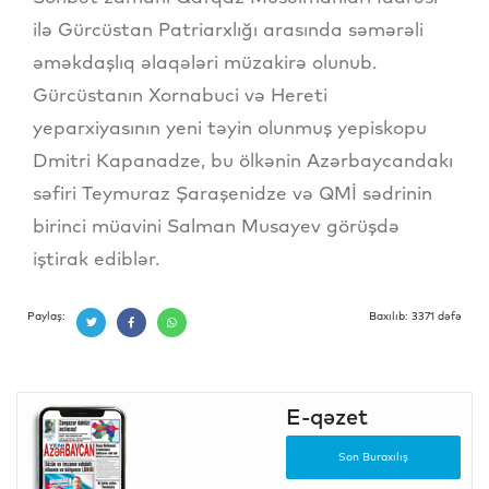
ilə Gürcüstan Patriarxlığı arasında səmərəli
əməkdaşlıq əlaqələri müzakirə olunub.
Gürcüstanın Xornabuci və Hereti
yeparxiyasının yeni təyin olunmuş yepiskopu
Dmitri Kapanadze, bu ölkənin Azərbaycandakı
səfiri Teymuraz Şaraşenidze və QMİ sədrinin
birinci müavini Salman Musayev görüşdə
iştirak ediblər.
Paylaş:
Baxılıb: 3371 dəfə
E-qəzet
Son Buraxılış