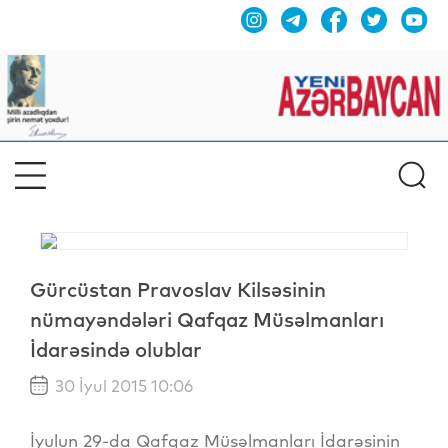
Gürcüstan Pravoslav Kilsəsinin
nümayəndələri Qafqaz Müsəlmanları
İdarəsində olublar
30 İyul 2015 10:06
İyulun 29-da Qafqaz Müsəlmanları İdarəsinin