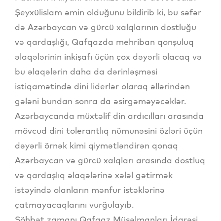
Şeyxülislam əmin olduğunu bildirib ki, bu səfər
də Azərbaycan və gürcü xalqlarının dostluğu
və qardaşlığı, Qafqazda mehriban qonşuluq
əlaqələrinin inkişafı üçün çox dəyərli olacaq və
bu əlaqələrin daha da dərinləşməsi
istiqamətində dini liderlər olaraq əllərindən
gələni bundan sonra da əsirgəməyəcəklər.
Azərbaycanda müxtəlif din ardıcılları arasında
mövcud dini tolerantlıq nümunəsini özləri üçün
dəyərli örnək kimi qiymətləndirən qonaq
Azərbaycan və gürcü xalqları arasında dostluq
və qardaşlıq əlaqələrinə xələl gətirmək
istəyində olanların mənfur istəklərinə
çatmayacaqlarını vurğulayıb.
Söhbət zamanı Qafqaz Müsəlmanları İdarəsi