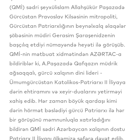
(QMİ) sədri şeyxülislam Allahşükür Paşazadə
Gürcüstan Pravoslav Kilsəsinin mitropoliti,
Gürcüstan Patriarxlığının beynəlxalq əlaqələr
şöbəsinin müdiri Gerasim Şaraşenidzenin
başçılıq etdiyi nümayəndə heyəti ilə görüşüb.
QMİ-nin mətbuat xidmətindən AZƏRTAC-a
bildiriblər ki, A.Paşazadə Qafqazın müdrik
ağsaqqalı, gürcü xalqının dini lideri -
Ümumgürcüstan Katolikos-Patriarxı II İliyaya
dərin ehtiramını və xeyir-dualarını yetirməyi
xahiş edib. Hər zaman böyük qardaşı kimi
dərin hörmət bəslədiyi gürcü Patriarxı ilə hər
bir görüşünü məmnunluqla xatırladığını
bildirən QMİ sədri Azərbaycan xalqının dostu
Patriarx II İliyanı ölkəmizə səfərə dəvət edib.