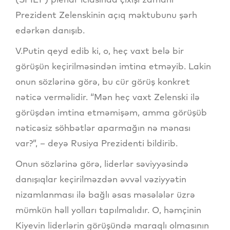
Prezident Zelenskinin açıq məktubunu şərh
edərkən danışıb.
V.Putin qeyd edib ki, o, heç vaxt belə bir
görüşün keçirilməsindən imtina etməyib. Lakin
onun sözlərinə görə, bu cür görüş konkret
nəticə verməlidir. “Mən heç vaxt Zelenski ilə
görüşdən imtina etməmişəm, amma görüşüb
nəticəsiz söhbətlər aparmağın nə mənası
var?”, – deyə Rusiya Prezidenti bildirib.
Onun sözlərinə görə, liderlər səviyyəsində
danışıqlar keçirilməzdən əvvəl vəziyyətin
nizamlanması ilə bağlı əsas məsələlər üzrə
mümkün həll yolları tapılmalıdır. O, həmçinin
Kiyevin liderlərin görüşündə maraqlı olmasının