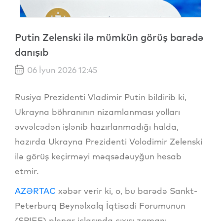
Putin Zelenski ilə mümkün görüş barədə
danışıb
06 İyun 2026 12:45
Rusiya Prezidenti Vladimir Putin bildirib ki,
Ukrayna böhranının nizamlanması yolları
əvvəlcədən işlənib hazırlanmadığı halda,
hazırda Ukrayna Prezidenti Volodimir Zelenski
ilə görüş keçirməyi məqsədəuyğun hesab
etmir.
AZƏRTAC
xəbər verir ki, o, bu barədə Sankt-
Peterburq Beynəlxalq İqtisadi Forumunun
(SPIEF) plenar iclasında çıxışı zamanı