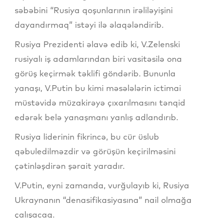
səbəbini “Rusiya qoşunlarının irəliləyişini
dayandırmaq” istəyi ilə əlaqələndirib.
Rusiya Prezidenti əlavə edib ki, V.Zelenski
rusiyalı iş adamlarından biri vasitəsilə ona
görüş keçirmək təklifi göndərib. Bununla
yanaşı, V.Putin bu kimi məsələlərin ictimai
müstəvidə müzakirəyə çıxarılmasını tənqid
edərək belə yanaşmanı yanlış adlandırıb.
Rusiya liderinin fikrincə, bu cür üslub
qəbuledilməzdir və görüşün keçirilməsini
çətinləşdirən şərait yaradır.
V.Putin, eyni zamanda, vurğulayıb ki, Rusiya
Ukraynanın “denasifikasiyasına” nail olmağa
çalışacaq.