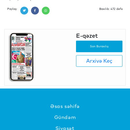
Paylaş:
Baxılıb: 472 dəfə
E-qəzet
Son Buraxılış
Arxivə Keç
Əsas səhifə
Gündəm
Siyasət