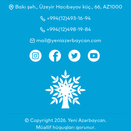
Bakı şəh., Üzeyir Hacıbəyov küç., 66, AZ1000
+994(12)493-16-94
+994(12)498-19-84
mail@yeniazerbaycan.com
© Copyright 2026.
Yeni Azərbaycan
.
Müəllif hüquqları qorunur.