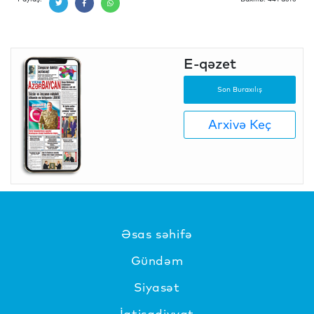
E-qəzet
Son Buraxılış
Arxivə Keç
Əsas səhifə
Gündəm
Siyasət
İqtisadiyyat