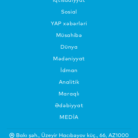
Sosial
YAP xəbərləri
Müsahibə
Dünya
Mədəniyyat
İdman
Analitik
Maraqlı
Ədəbiyyat
MEDİA
Bakı şəh., Üzeyir Hacıbəyov küç., 66, AZ1000