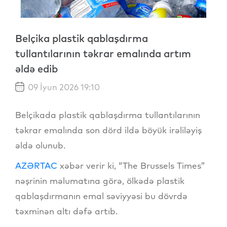
Belçika plastik qablaşdırma
tullantılarının təkrar emalında artım
əldə edib
09 İyun 2026 19:10
Belçikada plastik qablaşdırma tullantılarının
təkrar emalında son dörd ildə böyük irəliləyiş
əldə olunub.
AZƏRTAC
xəbər verir ki, “The Brussels Times”
nəşrinin məlumatına görə, ölkədə plastik
qablaşdırmanın emal səviyyəsi bu dövrdə
təxminən altı dəfə artıb.