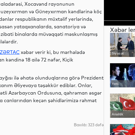
aladərəsi, Xocavənd rayonunun
uzeyxırman və Güneyxırman kəndlərinə köç
dənlər respublikanın müxtəlif yerlərində,
sasən yataqxanalarda, sanatoriya və
Xəbər le
nzibati binalarda müvəqqəti məskunlaşmış
ilələrdir.
ZƏRTAC
xəbər verir ki, bu mərhələdə
Siyasət
 kəndinə 18 ailə 72 nəfər, Kiçik
yğısı ilə əhatə olunduqlarına görə Prezident
Yeni
xanım Əliyevaya təşəkkür ediblər. Onlar,
texnologiyalar
adətli Azərbaycan Ordusuna, qəhrəman əsgər
olda canlarından keçən şəhidlərimizə rəhmət
Analitik
Baxılıb: 323 dəfə