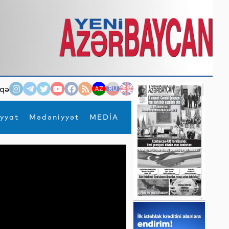
qə
AZ
RU
EN
yyat
Mədəniyyət
MEDİA
×