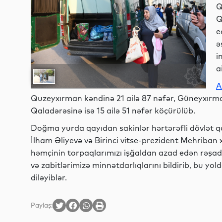
Q
Q
e
ə
i
a
A
Quzeyxırman kəndinə 21 ailə 87 nəfər, Güneyxırman
Qaladərəsinə isə 15 ailə 51 nəfər köçürülüb.
Doğma yurda qayıdan sakinlər hərtərəfli dövlət qa
İlham Əliyevə və Birinci vitse-prezident Mehriban 
həmçinin torpaqlarımızı işğaldan azad edən rəş
və zabitlərimizə minnətdarlıqlarını bildirib, bu y
diləyiblər.
Paylaş: