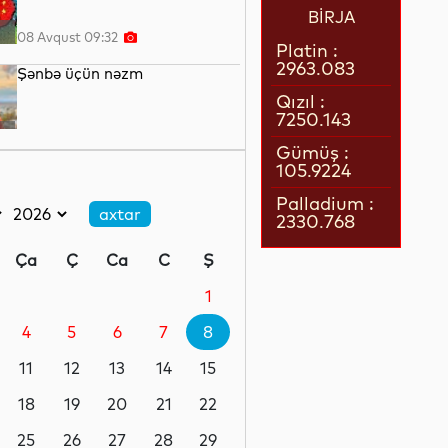
BİRJA
08 Avqust 09:32
Platin :
2963.083
Şənbə üçün nəzm
Qızıl :
7250.143
08 Avqust 09:17
Gümüş :
105.9224
Gözümüzə işıq verənlər...
Palladium :
2330.768
08 Avqust 08:51
Ça
Ç
Ca
C
Ş
Robotlar robotu
1
4
5
6
7
8
08 Avqust 08:34
11
12
13
14
15
Avropada istidən 25 mindən
çox insan ölüb
18
19
20
21
22
25
26
27
28
29
07 Avqust 23:21