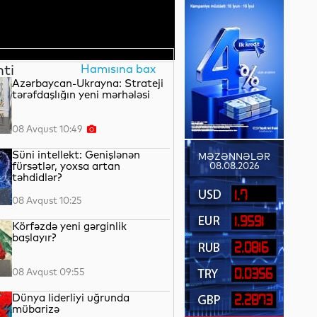
nti
Hamısına bax
Azərbaycan-Ukrayna: Strateji
tərəfdaşlığın yeni mərhələsi
08 Avqust 10:49
Süni intellekt: Genişlənən
MƏZƏNNƏLƏR
fürsətlər, yoxsa artan
08.08.2026
təhdidlər?
1.7
08 Avqust 10:25
1.9591
Körfəzdə yeni gərginlik
başlayır?
2.0816
08 Avqust 09:55
0.0356
Dünya liderliyi uğrunda
2.2873
mübarizə