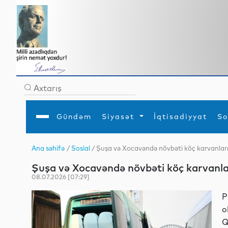
Gündəm
Siyasət
İqtisadiyyat
So
Ana səhifə
/
Sosial
/ Şuşa və Xocavəndə növbəti köç karvanları 
Ana səhifə
Ədəbiyyat
Siyasət
Sosial
Dün
Şuşa və Xocavəndə növbəti köç karvanlar
Gündəm
MEDİA
Xarici siyasət
Turizm
İqtisadiyyat
Daxili siyasət
Elm
08.07.2026 [07:29]
YAP
Din
Analitika
Hadisə
P
Mədəniyyət
Diaspor
o
Müsahibə
Q