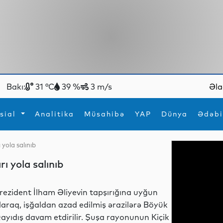
Bakı:
31 °C
39 %
3 m/s
Əla
sial
Analitika
Müsahibə
YAP
Dünya
Ədəbi
yola salınıb
ya
İdman
Maraqlı
ı yola salınıb
İdman
Yeni texnologiyalar
rezident İlham Əliyevin tapşırığına uyğun
laraq, işğaldan azad edilmiş ərazilərə Böyük
ayıdış davam etdirilir. Şuşa rayonunun Kiçik