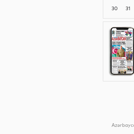
30
31
Maraqlı
Maraqlı
Analitik
Siyasət
Azərbayca