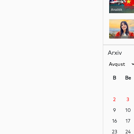
Analitik
Ədəbiyyat
Arxiv
Sosial
B
Be
2
3
Sosial
9
10
16
17
Dünya
23
24