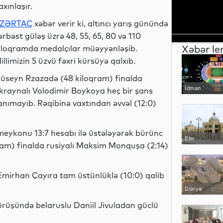
axınlaşır.
ZƏRTAC
xəbər verir ki, altıncı yarış günündə
ərbəst güləş üzrə 48, 55, 65, 80 və 110
Xəbər le
iloqramda medalçılar müəyyənləşib.
illimizin 5 üzvü fəxri kürsüyə qalxıb.
üseyn Rzazadə (48 kiloqram) finalda
İdman
kraynalı Volodimir Boykoya heç bir şans
anımayıb. Rəqibinə vaxtından əvvəl (12:0)
meykonu 13:7 hesabı ilə üstələyərək bürünc
Elm
am) finalda rusiyalı Maksim Monquşa (2:14)
Emirhan Çayıra tam üstünlüklə (10:0) qalib
Dünya
rüşündə belaruslu Daniil Jivuladan güclü