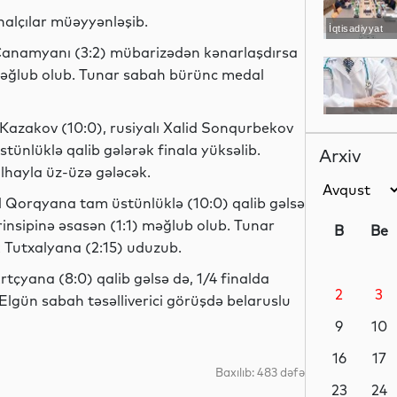
inalçılar müəyyənləşib.
İqtisadiyyat
Canamyanı (3:2) mübarizədən kənarlaşdırsa
 məğlub olub. Tunar sabah bürünc medal
Elm
Kazakov (10:0), rusiyalı Xalid Sonqurbekov
tünlüklə qalib gələrək finala yüksəlib.
Arxiv
lhayla üz-üzə gələcək.
Qorqyana tam üstünlüklə (10:0) qalib gəlsə
Sosial
prinsipinə əsasən (1:1) məğlub olub. Tunar
B
Be
k Tutxalyana (2:15) uduzub.
tçyana (8:0) qalib gəlsə də, 1/4 finalda
2
3
lgün sabah təsəlliverici görüşdə belaruslu
İqtisadiyyat
9
10
16
17
Baxılıb: 483 dəfə
Elm
23
24