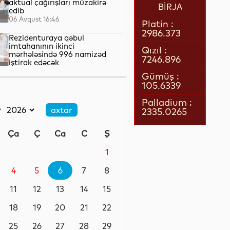
aktual çağırışları müzakirə
BİRJA
edib
06 Avqust 16:46
Platin :
2986.373
Rezidenturaya qəbul
imtahanının ikinci
Qızıl :
mərhələsində 996 namizəd
7246.896
iştirak edəcək
06 Avqust 16:43
Gümüş :
105.6339
Bu il 2800-dən çox imtiyazlı
şəxs sanatoriya-kurort və
Palladium :
müalicə mərkəzlərinə yola
2335.0265
salınıb
06 Avqust 16:40
Ça
Ç
Ca
C
Ş
Türkiyənin media
nümayəndələri Ağdam Sənaye
1
Parkında istehsal prosesi ilə
tanış olublar
4
5
6
7
8
06 Avqust 16:28
11
12
13
14
15
UNEC aliminin Qarabağla
bağlı analitik şərhi Koreyanın
18
19
20
21
22
aparıcı beyin mərkəzində nəşr
olunub
25
26
27
28
29
06 Avqust 16:17