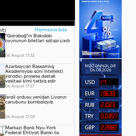
nti
Hamısına bax
“Qarabağ”ın Bakıdakı
oyununun biletləri satışa çıxıb
06 Avqust 17:32
Azərbaycan Rəssamlıq
MƏZƏNNƏLƏR
06.08.2026
Akademiyası süni intellekti
yaradıcı prosesə dəstək
vasitəsi kimi tətbiq edir
1.7
06 Avqust 17:27
1.9633
İsrail ordusu yenidən Livanın
cənubunu bombalayıb
2.1023
0.0357
06 Avqust 17:05
2.2882
Mərkəzi Bank Nyu-York
Federal Ehtiyat Bankı ilə