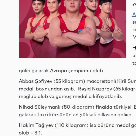
y
A
s
k
M
H
u
t
qalib gələrək Avropa çempionu olub.
Abbas Şəfiyev (55 kiloqram) macarıstanlı Kiril Şu
medalı boynundan asıb. Rəşid Nazarov (65 kiloqr
məğlub olub və gümüş medalla kifayətlənib.
Nihad Süleymanlı (80 kiloqram) finalda türkiyəli 
gələrək fəxri kürsünün ən yüksək pilləsinə qalxıb.
Hakim Tağıyev (110 kiloqram) isə bürünc medal gö
olub – 3:1.