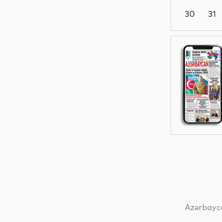
30
31
Sosial
İqtisadiyyat
Dünya
İdman
Azərbayca