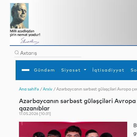
Gündəm
Siyasət
İqtisadiyyat
So
Ana səhifə
/
Arxiv
/ Azərbaycanın sərbəst güləşçiləri Avropa ç
Ana səhifə
Ədəbiyyat
Siyasət
Sosial
Dün
Azərbaycanın sərbəst güləşçiləri Avrop
Gündəm
MEDİA
Xarici siyasət
Turizm
İqtisadiyyat
Daxili siyasət
Elm
qazanıblar
YAP
Din
17.05.2026 [10:31]
Analitika
Hadisə
Mədəniyyət
Diaspor
B
Müsahibə
g