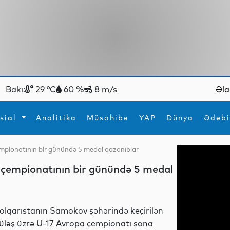
Bakı:
29 °C
60 %
8 m/s
Əla
sial
Analitika
Müsahibə
YAP
Dünya
Ədəbi
empionatının bir günündə 5 medal qazanıblar
ya
İdman
Maraqlı
a çempionatının bir günündə 5 medal
İdman
Yeni texnologiyalar
olqarıstanın Samokov şəhərində keçirilən
üləş üzrə U-17 Avropa çempionatı sona