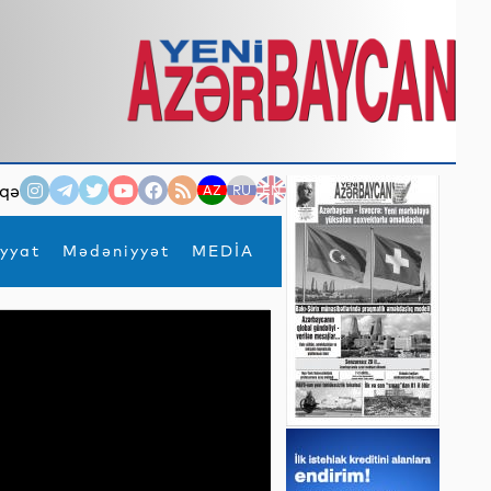
qə
AZ
RU
EN
yyat
Mədəniyyət
MEDİA
×