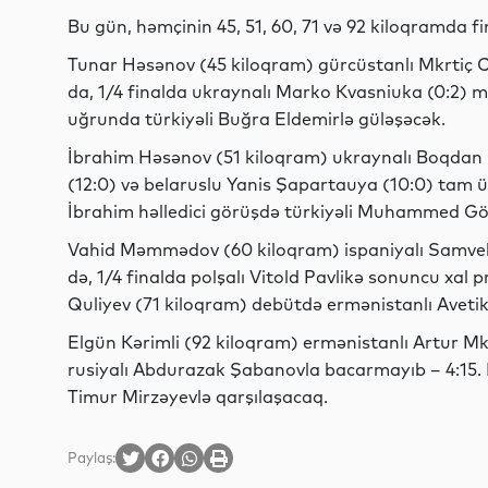
Bu gün, həmçinin 45, 51, 60, 71 və 92 kiloqramda f
Tunar Həsənov (45 kiloqram) gürcüstanlı Mkrtiç 
da, 1/4 finalda ukraynalı Marko Kvasniuka (0:2)
uğrunda türkiyəli Buğra Eldemirlə güləşəcək.
İbrahim Həsənov (51 kiloqram) ukraynalı Boqdan 
(12:0) və belaruslu Yanis Şapartauya (10:0) tam üs
İbrahim həlledici görüşdə türkiyəli Muhammed Gö
Vahid Məmmədov (60 kiloqram) ispaniyalı Samvel 
də, 1/4 finalda polşalı Vitold Pavlikə sonuncu xal 
Quliyev (71 kiloqram) debütdə ermənistanlı Aveti
Elgün Kərimli (92 kiloqram) ermənistanlı Artur Mkr
rusiyalı Abdurazak Şabanovla bacarmayıb – 4:15. E
Timur Mirzəyevlə qarşılaşacaq.
Paylaş: