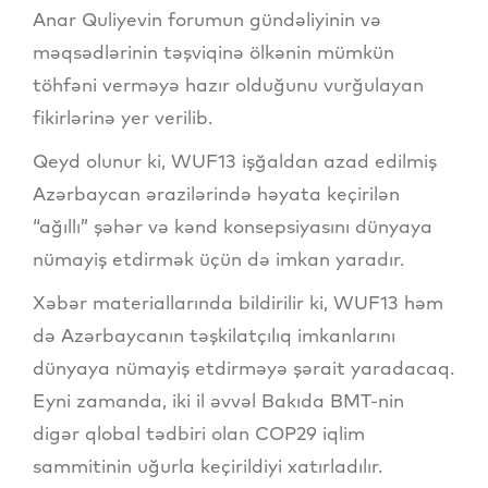
Anar Quliyevin forumun gündəliyinin və
məqsədlərinin təşviqinə ölkənin mümkün
töhfəni verməyə hazır olduğunu vurğulayan
fikirlərinə yer verilib.
Qeyd olunur ki, WUF13 işğaldan azad edilmiş
Azərbaycan ərazilərində həyata keçirilən
“ağıllı” şəhər və kənd konsepsiyasını dünyaya
nümayiş etdirmək üçün də imkan yaradır.
Xəbər materiallarında bildirilir ki, WUF13 həm
də Azərbaycanın təşkilatçılıq imkanlarını
dünyaya nümayiş etdirməyə şərait yaradacaq.
Eyni zamanda, iki il əvvəl Bakıda BMT-nin
digər qlobal tədbiri olan COP29 iqlim
sammitinin uğurla keçirildiyi xatırladılır.