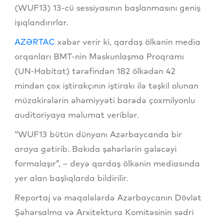
(WUF13) 13-cü sessiyasının başlanmasını geniş
işıqlandırırlar.
AZƏRTAC
xəbər verir ki, qardaş ölkənin media
orqanları BMT-nin Məskunlaşma Proqramı
(UN-Habitat) tərəfindən 182 ölkədən 42
mindən çox iştirakçının iştirakı ilə təşkil olunan
müzakirələrin əhəmiyyəti barədə çoxmilyonlu
auditoriyaya məlumat veriblər.
“WUF13 bütün dünyanı Azərbaycanda bir
araya gətirib. Bakıda şəhərlərin gələcəyi
formalaşır”, – deyə qardaş ölkənin mediasında
yer alan başlıqlarda bildirilir.
Reportaj və məqalələrdə Azərbaycanın Dövlət
Şəhərsalma və Arxitektura Komitəsinin sədri