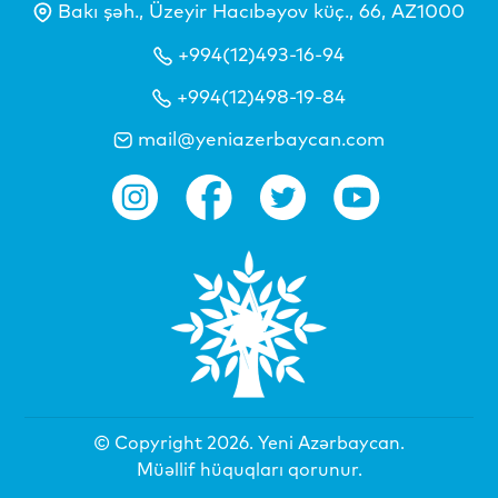
Bakı şəh., Üzeyir Hacıbəyov küç., 66, AZ1000
+994(12)493-16-94
+994(12)498-19-84
mail@yeniazerbaycan.com
© Copyright 2026.
Yeni Azərbaycan
.
Müəllif hüquqları qorunur.