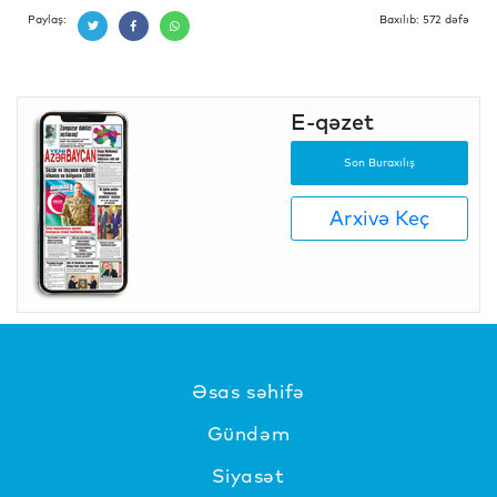
Paylaş:
Baxılıb: 572 dəfə
E-qəzet
Son Buraxılış
Arxivə Keç
Əsas səhifə
Gündəm
Siyasət