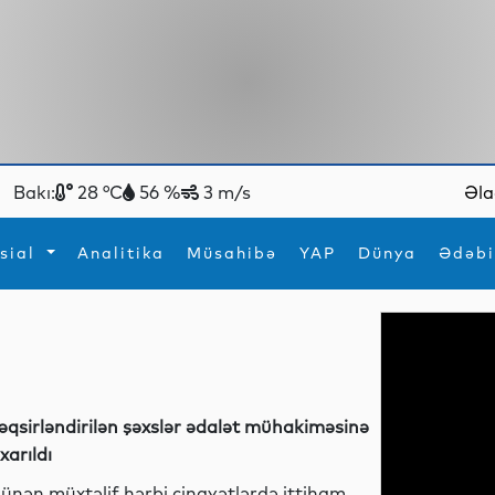
Bakı:
28 °C
56 %
3 m/s
Əla
sial
Analitika
Müsahibə
YAP
Dünya
Ədəbi
ya
İdman
Maraqlı
İdman
Yeni texnologiyalar
əqsirləndirilən şəxslər ədalət mühakiməsinə
ıxarıldı
ünən müxtəlif hərbi cinayətlərdə ittiham