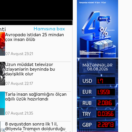
nti
Hamısına bax
Avropada istidən 25 mindən
çox insan ölüb
07 Avqust 23:21
Uzun müddət televizor
MƏZƏNNƏLƏR
izləyənlərin beynində bu
08.08.2026
dəyişiklik olur
1.7
07 Avqust 22:17
1.9591
Tərlə insan sağlamlığını ölçən
ağıllı üzük hazırlandı
2.0816
07 Avqust 21:35
0.0356
8 avqustdan sonra ilk 1 il,
2.2873
Əliyevlə Trampın doldurduğu