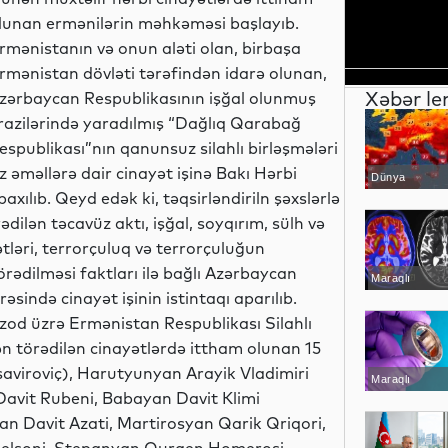
lunan ermənilərin məhkəməsi başlayıb.
rmənistanın və onun aləti olan, birbaşa
rmənistan dövləti tərəfindən idarə olunan,
Xəbər le
zərbaycan Respublikasının işğal olunmuş
razilərində yaradılmış “Dağlıq Qarabağ
espublikası”nın qanunsuz silahlı birləşmələri
əməllərə dair cinayət işinə Bakı Hərbi
Dünya
xılıb. Qeyd edək ki, təqsirləndiriln şəxslərlə
dilən təcavüz aktı, işğal, soyqırım, sülh və
ətləri, terrorçuluq və terrorçuluğun
törədilməsi faktları ilə bağlı Azərbaycan
Maraqlı
sində cinayət işinin istintaqı aparılıb.
od üzrə Ermənistan Respublikası Silahlı
ən törədilən cinayətlərdə ittham olunan 15
aviroviç), Harutyunyan Arayik Vladimiri
Maraqlı
Davit Rubeni, Babayan Davit Klimi
n Davit Azati, Martirosyan Qarik Qriqori,