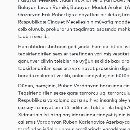
Paşayan Melikset Vladimiri, Allahverdiyan Davit
Balayan Levon Romiki, Babayan Madat Arakeli (Ara
Qazaryan Erik Robertiyə cinayətkar birlikdə iştir
Respublikası Cinayət Məcəlləsinin müvafiq maddələ
cəlb olunub, prokurorun təqdimatı əsasında məhk
tədbiri seçilib.
Həm ibtidai istintaqın gedişində, həm də ibtidai
təqsirləndirilən şəxslər tərəfindən verilmiş vəsatə
qanunvericiliyin tələblərinə uyğun şəkildə baxılara
təqsirləndirilən şəxslərə və cinayət prosesinin digə
barədə məlumat verilib, onlar cinayət işinin bütün m
Dünən, həmçinin, Ruben Vardanyan barəsində cina
Təqsirləndirilən şəxsə qarşı terrorçuluq, terrorçu
Respublikası və xalqına qarşı sülh və insanlıq əley
çoxsaylı cinayətlərin törədilməsi faktları ilə bağl
Xidmətinin İstintaq baş idarəsində cinayət işinin is
çalışmış Vardanyan Ruben Karlenoviçə Azərbayca
tərəfindən işğal olunmuş ərazilərində yaradılmış