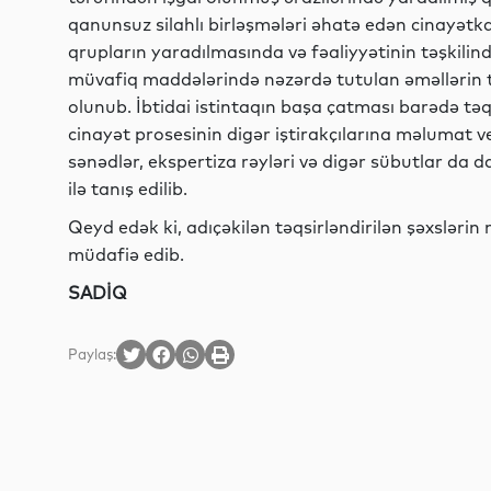
qanunsuz silahlı birləşmələri əhatə edən cinayətkar
qrupların yaradılmasında və fəaliyyətinin təşkilin
müvafiq maddələrində nəzərdə tutulan əməllərin tö
olunub. İbtidai istintaqın başa çatması barədə tə
cinayət prosesinin digər iştirakçılarına məlumat ve
sənədlər, ekspertiza rəyləri və digər sübutlar da d
ilə tanış edilib.
Qeyd edək ki, adıçəkilən təqsirləndirilən şəxsləri
müdafiə edib.
SADİQ
Paylaş: