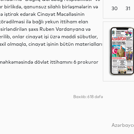
 birlikdə, qanunsuz silahlı birləşmələrin və
30
31
də iştirak edərək Cinayət Məcəlləsinin
rədilməsi ilə bağlı yekun ittiham elan
Dünya
qsirləndirilən şəxs Ruben Vardanyana və
rilib, onlar cinayət işi üzrə maddi sübutlar,
axil olmaqla, cinayət işinin bütün materialları
Dünya
n məhkəməsində dövlət ittihamını 6 prokuror
Dünya
Baxılıb: 618 dəfə
Dünya
Azərbayca