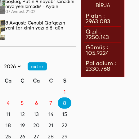
boşluq, Putin 9 noyabr sənədini
BİRJA
niyə yeniləmədi? - Aydın
QULİYEV yazır...
07 Avqust 21:02
Platin :
2963.083
8 Avqust: Cənubi Qafqazın
yeni tarixinin yazıldığı gün
Qızıl :
7250.143
07 Avqust 21:00
Gümüş :
105.9224
Azərbaycan–ABŞ tərəfdaşlığı:
Yeni geosiyasi dövrün əsas
Palladium :
konturları
2330.768
07 Avqust 20:57
Ça
Ç
Ca
C
Ş
1 il öncə İlham Əliyevin Ağ
Evdə dediklərindən sonra
1
Paşinyan niyə üzr istəmişdi?
4
5
6
7
8
07 Avqust 20:41
11
12
13
14
15
ÜST legioner xəstəliyinin
yayılmasının səbəbini açıqlayıb
18
19
20
21
22
25
26
27
28
29
07 Avqust 20:17