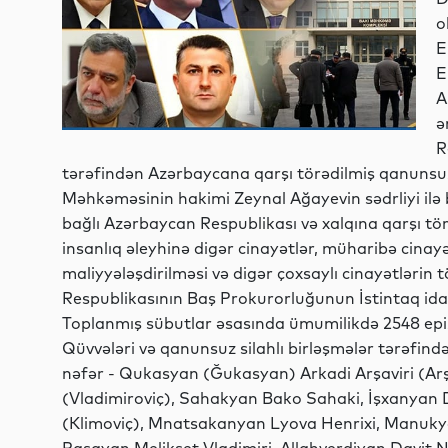
o
E
E
A
ə
R
tərəfindən Azərbaycana qarşı törədilmiş qanunsuz 
Məhkəməsinin hakimi Zeynal Ağayevin sədrliyi ilə ba
bağlı Azərbaycan Respublikası və xalqına qarşı törə
insanlıq əleyhinə digər cinayətlər, müharibə cinay
maliyyələşdirilməsi və digər çoxsaylı cinayətlərin 
Respublikasının Baş Prokurorluğunun İstintaq idarə
Toplanmış sübutlar əsasında ümumilikdə 2548 epiz
Qüvvələri və qanunsuz silahlı birləşmələr tərəfind
nəfər - Qukasyan (Ğukasyan) Arkadi Arşaviri (Arş
(Vladimiroviç), Sahakyan Bako Sahaki, İşxanyan 
(Klimoviç), Mnatsakanyan Lyova Henrixi, Manukya