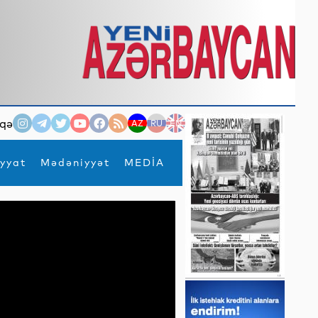
qə
AZ
RU
EN
yyat
Mədəniyyət
MEDİA
×