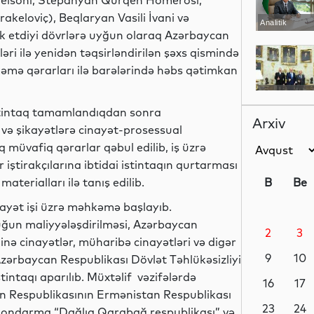
 Nelsoni, Stepanyan Qurqen Homerosi,
keloviç), Beqlaryan Vasili İvani və
Analitik
ak etdiyi dövrlərə uyğun olaraq Azərbaycan
ri ilə yenidən təqsirləndirilən şəxs qismində
əmə qərarları ilə barələrində həbs qətimkan
Siyasət
 istintaq tamamlandıqdan sonra
Arxiv
t və şikayətlərə cinayət-prosessual
q müvafiq qərarlar qəbul edilib, iş üzrə
r iştirakçılarına ibtidai istintaqın qurtarması
Siyasət
aterialları ilə tanış edilib.
B
Be
yət işi üzrə məhkəmə başlayıb.
luğun maliyyələşdirilməsi, Azərbaycan
2
3
Siyasət
hinə cinayətlər, müharibə cinayətləri və digər
9
10
ı Azərbaycan Respublikası Dövlət Təhlükəsizliyi
tintaqı aparılıb. Müxtəlif vəzifələrdə
16
17
n Respublikasının Ermənistan Respublikası
Dünya
23
24
 qondarma “Dağlıq Qarabağ respublikası” və