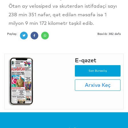
Ötən ay velosiped və skuterdən istifadəçi sayı
238 min 351 nəfər, qət edilən məsafə isə 1
milyon 9 min 172 kilometr təşkil edib.
Paylaş:
Baxılıb: 382 dəfə
E-qəzet
Son Buraxılış
Arxivə Keç