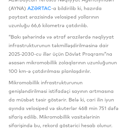
(AYNA)
AZƏRTAC
-a bildirilib ki, hazırda
paytaxt ərazisində velosiped yollarının
uzunluğu 66,6 kilometrə çatdırılıb.
“Bakı şəhərində və ətraf ərazilərdə nəqliyyat
infrastrukturunun təkmilləşdirilməsinə dair
2025-2030-cu illər üçün Dövlət Proqramı”na
əsasən mikromobillik zolaqlarının uzunluğunun
100 km-ə çatdırılması planlaşdırılır.
Mikromobillik infrastrukturunun
genişləndirilməsi istifadəçi sayının artmasına
da müsbət təsir göstərir. Belə ki, cari ilin iyun
ayında velosiped və skuterlər 468 min 751 dəfə
sifariş edilib. Mikromobillik vasitələrinin
sifarişində bu, rekord göstərici hesab olunur.