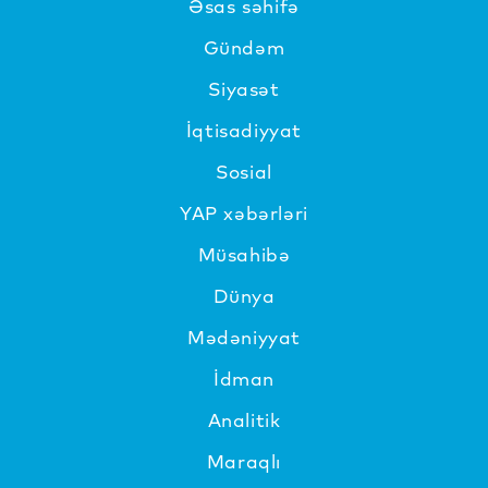
Əsas səhifə
Gündəm
Siyasət
İqtisadiyyat
Sosial
YAP xəbərləri
Müsahibə
Dünya
Mədəniyyat
İdman
Analitik
Maraqlı