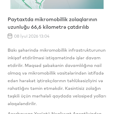
Paytaxtda mikromobillik zolaqlarının
uzunluğu 66,6 kilometrə çatdırılıb
08 İyul 2026 13:04
Bakı şəhərində mikromobillik infrastrukturunun
inkişaf etdirilməsi istiqamətində işlər davam
etdirilir. Məqsəd şəbəkənin davamlılığına nail
olmaq və mikromobillik vasitələrindən istifadə
edən hərəkət iştirakçılarının təhlükəsizliyini və
rahatlığını təmin etməkdir. Kəsintisiz zolağın
təşkili üçün mərhələli qaydada velosiped yolları
əlaqələndirilir.
Azərbaycan Yerüstü Nəqliyyat Agentliyindən