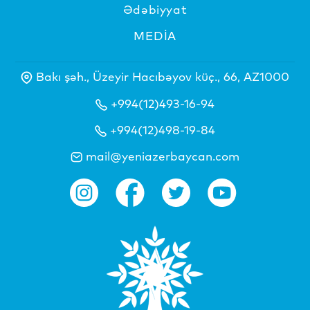
Ədəbiyyat
MEDİA
Bakı şəh., Üzeyir Hacıbəyov küç., 66, AZ1000
+994(12)493-16-94
+994(12)498-19-84
mail@yeniazerbaycan.com