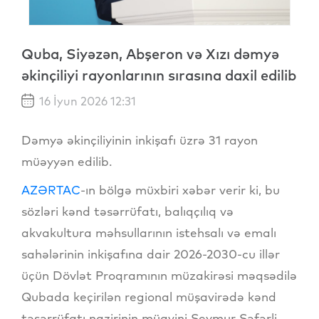
Quba, Siyəzən, Abşeron və Xızı dəmyə
əkinçiliyi rayonlarının sırasına daxil edilib
16 İyun 2026 12:31
Dəmyə əkinçiliyinin inkişafı üzrə 31 rayon
müəyyən edilib.
AZƏRTAC
-ın bölgə müxbiri xəbər verir ki, bu
sözləri kənd təsərrüfatı, balıqçılıq və
akvakultura məhsullarının istehsalı və emalı
sahələrinin inkişafına dair 2026-2030-cu illər
üçün Dövlət Proqramının müzakirəsi məqsədilə
Qubada keçirilən regional müşavirədə kənd
təsərrüfatı nazirinin müavini Seymur Səfərli