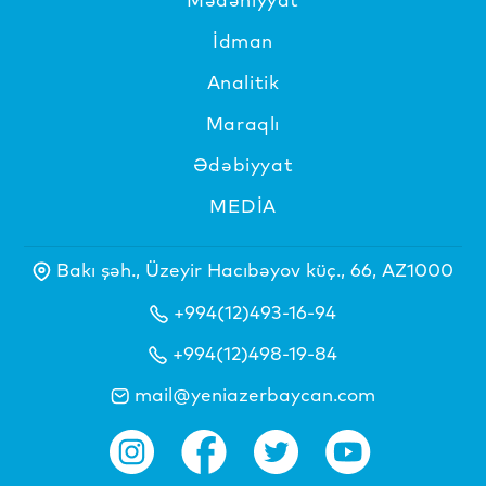
İdman
Analitik
Maraqlı
Ədəbiyyat
MEDİA
Bakı şəh., Üzeyir Hacıbəyov küç., 66, AZ1000
+994(12)493-16-94
+994(12)498-19-84
mail@yeniazerbaycan.com