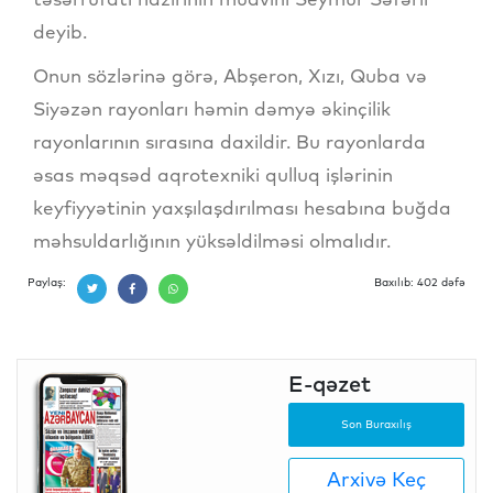
deyib.
Onun sözlərinə görə, Abşeron, Xızı, Quba və
Siyəzən rayonları həmin dəmyə əkinçilik
rayonlarının sırasına daxildir. Bu rayonlarda
əsas məqsəd aqrotexniki qulluq işlərinin
keyfiyyətinin yaxşılaşdırılması hesabına buğda
məhsuldarlığının yüksəldilməsi olmalıdır.
Paylaş:
Baxılıb: 402 dəfə
E-qəzet
Son Buraxılış
Arxivə Keç