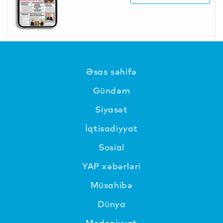
Əsas səhifə
Gündəm
Siyasət
İqtisadiyyat
Sosial
YAP xəbərləri
Müsahibə
Dünya
Mədəniyyat