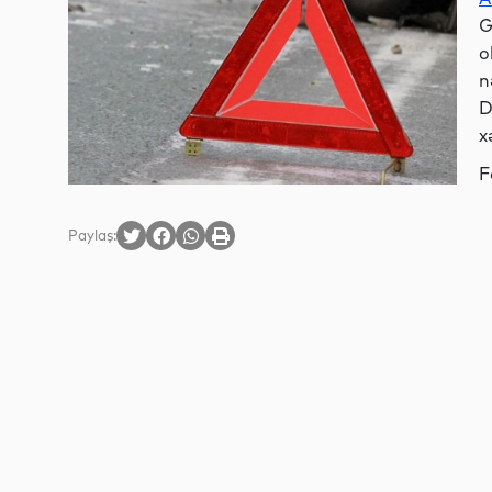
G
o
n
D
x
F
Paylaş: