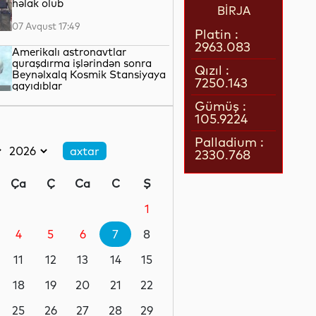
həlak olub
BİRJA
07 Avqust 17:49
Platin :
2963.083
Amerikalı astronavtlar
quraşdırma işlərindən sonra
Qızıl :
Beynəlxalq Kosmik Stansiyaya
7250.143
qayıdıblar
07 Avqust 17:25
Gümüş :
105.9224
Türkiyə Milli Təhlükəsizlik
Şurası İrana dair güc
Palladium :
tətbiqindən imtina etməyə
2330.768
çağırıb
07 Avqust 16:57
Ça
Ç
Ca
C
Ş
Husi silahlıları Səudiyyə
Ərəbistanında mülki şəxslərə
1
hücum ediblər
4
5
6
7
8
07 Avqust 16:40
11
12
13
14
15
Almaniyanın Aİ ÜDM-dəki payı
son 15 ilin ən aşağı səviyyəsinə
18
19
20
21
22
düşüb
25
26
27
28
29
07 Avqust 16:23