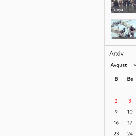
Dünya
Dünya
Arxiv
Dünya
B
Be
2
3
Dünya
9
10
16
17
Dünya
23
24