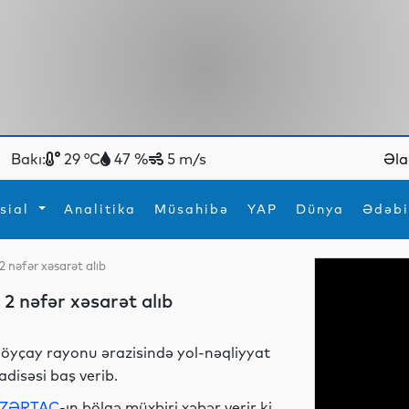
Bakı:
29 °C
47 %
5 m/s
Əla
sial
Analitika
Müsahibə
YAP
Dünya
Ədəbi
 nəfər xəsarət alıb
ya
İdman
Maraqlı
2 nəfər xəsarət alıb
İdman
Yeni texnologiyalar
öyçay rayonu ərazisində yol-nəqliyyat
adisəsi baş verib.
ZƏRTAC
-ın bölgə müxbiri xəbər verir ki,