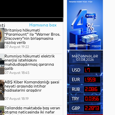
nti
Hamısına bax
Britaniya hökuməti
“Paramount” ilə “Warner Bros.
Discovery”nin birləşməsinə
razılıq verib
07 Avqust 19:22
Rumıniya hökuməti elektrik
MƏZƏNNƏLƏR
07.08.2026
enerjisi istehlakını
məhdudlaşdırmaq qərarına
gəlib
1.7
07 Avqust 18:45
1.9591
ABŞ Kiber Komandanlığı şəxsi
heyəti arasında intihar
2.0816
hadisələrini araşdırır
0.0356
07 Avqust 18:19
Tailandda məktəbdə baş verən
2.2873
atışma nəticəsində iki nəfər