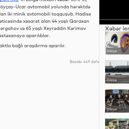
öyçay-Ucar avtomobil yolunda hərəktdə
lan iki minik avtomobili toqquşub. Hadisə
əticəsində xəsarət alan 44 yaşlı Qaraxan
Xəbər le
ərgahov və 65 yaşlı Xeyrəddin Kərimov
əstəxanaya aparılıblar.
aktla bağlı araşdırma aparılır.
Dünya
Baxılıb: 449 dəfə
Dünya
Dünya