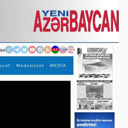
qə
AZ
RU
EN
yyat
Mədəniyyət
MEDİA
×