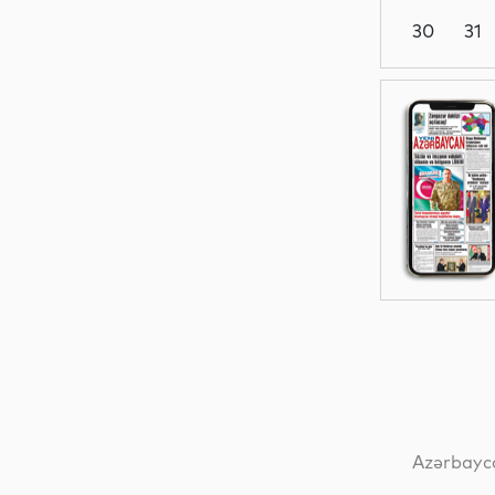
30
31
İdman
Dünya
Dünya
Hadisə
Azərbayca