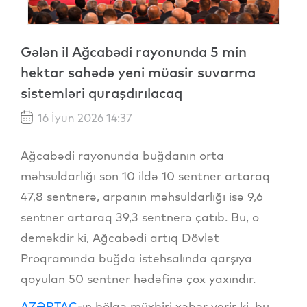
Gələn il Ağcabədi rayonunda 5 min
hektar sahədə yeni müasir suvarma
sistemləri quraşdırılacaq
16 İyun 2026 14:37
Ağcabədi rayonunda buğdanın orta
məhsuldarlığı son 10 ildə 10 sentner artaraq
47,8 sentnerə, arpanın məhsuldarlığı isə 9,6
sentner artaraq 39,3 sentnerə çatıb. Bu, o
deməkdir ki, Ağcabədi artıq Dövlət
Proqramında buğda istehsalında qarşıya
qoyulan 50 sentner hədəfinə çox yaxındır.
AZƏRTAC
-ın bölgə müxbiri xəbər verir ki, bu