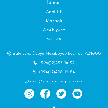
İdman
Analitik
Maraqlı
Ədəbiyyat
MEDİA
Bakı şəh., Üzeyir Hacıbəyov küç., 66, AZ1000
+994(12)493-16-94
+994(12)498-19-84
mail@yeniazerbaycan.com