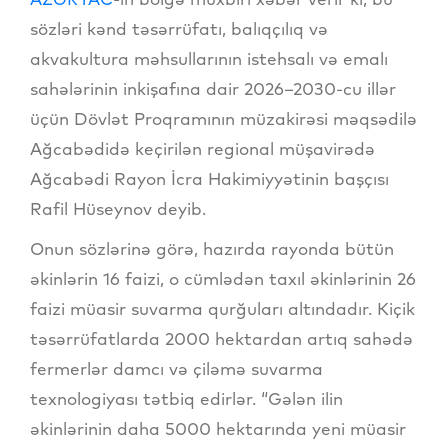
sözləri kənd təsərrüfatı, balıqçılıq və
akvakultura məhsullarının istehsalı və emalı
sahələrinin inkişafına dair 2026–2030-cu illər
üçün Dövlət Proqramının müzakirəsi məqsədilə
Ağcabədidə keçirilən regional müşavirədə
Ağcabədi Rayon İcra Hakimiyyətinin başçısı
Rafil Hüseynov deyib.
Onun sözlərinə görə, hazırda rayonda bütün
əkinlərin 16 faizi, o cümlədən taxıl əkinlərinin 26
faizi müasir suvarma qurğuları altındadır. Kiçik
təsərrüfatlarda 2000 hektardan artıq sahədə
fermerlər damcı və çiləmə suvarma
texnologiyası tətbiq edirlər. “Gələn ilin
əkinlərinin daha 5000 hektarında yeni müasir