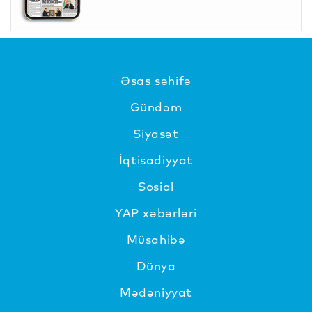
Əsas səhifə
Gündəm
Siyasət
İqtisadiyyat
Sosial
YAP xəbərləri
Müsahibə
Dünya
Mədəniyyat