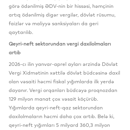
görə ödənilmiş ƏDV-nin bir hissəsi, həmçinin
artıq ödənilmiş digər vergilər, dövlət rüsumu,
faizlər və maliyyə sanksiyaları da geri
qaytarılıb.
Qeyri-neft sektorundan vergi daxilolmaları
artıb
2026-cı ilin yanvar-aprel ayları ərzində Dövlət
Vergi Xidmətinin xəttilə dövlət büdcəsinə daxil
olan vəsaiti həcmi fiskal yığımlarda ilk yerdə
dayanır. Vergi orqanları büdcəyə proqnozdan
129 milyon manat çox vəsait köçürüb.
Yığımlarda qeyri-neft-qaz sektorundan
daxilolmaların həcmi daha çox artıb. Belə ki,
qeyri-neft yığımları 5 milyard 360,3 milyon