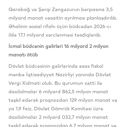
Qarabağ və Şərqi Zəngəzurun bərpasına 3,5
milyard manat vəsaitin ayrılması planlaşdırılıb.
Əhalinin sosial rifahı üçün büdcədən 2026-cı
ildə 17,1 milyard xərclənməsi təsdiqlənib.
İcmal büdcənin gəlirləri 16 milyard 2 milyon
manatı ötüb
Dövlət büdcəsinin gəlirlərində əsas fiskal
mənbə İqtisadiyyat Nazirliyi yanında Dövlət
Vergi Xidməti olub. Bu qurumun xətti ilə
daxilolmalar 6 milyard 862,5 milyon manat
təşkil edərək proqnozdan 129 milyon manat və
ya 1,9 faiz, Dövlət Gömrük Komitəsi üzrə
daxilolmalar 2 milyard 032,7 milyon manat
təşkil edərək proqnozdan 6,7 milyon manat və