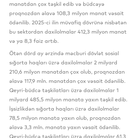
manatdan çox təşkil edib və büdcəyə
proqnozdan əlavə 108,3 milyon manat vəsait
ödənilib. 2025-ci ilin müvafiq dövrünə nisbətən
bu sektordan daxilolmalar 412,3 milyon manat
və ya 8,3 faiz artıb.
Ötən dörd ay ərzində məcburi dövlət sosial
sığorta haqları üzrə daxilolmalar 2 milyard
210,6 milyon manatdan çox olub, proqnozdan
əlavə 117,9 mln. manatdan çox vəsait ödənilib.
Qeyri-büdcə təşkilatları üzrə daxilolmalar 1
milyard 485,5 milyon manata yaxın təşkil edib.
İşsizlikdən sığorta haqları üzrə daxilolmalar
78,5 milyon manata yaxın olub, proqnozdan
əlavə 3,3 mln. manata yaxın vəsait ödənilib.
Qeyri-büdcə təşkilatları üzrə daxilolmalar 61,3