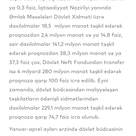
ya 0,3 faiz, İqtisadiyyat Nazirliyi yanında
Əmlak Məsələləri Dövlət Xidməti üzrə
daxilolmalar 18,5 milyon manat təşkil edərək
proqnozdan 2,4 milyon manat və ya 14,8 faiz,
sair daxilolmalar 141,2 milyon manat təşkil
edərək proqnozdan 38,3 milyon manat və ya
37,3 faiz çox, Dövlət Neft Fondundan transfer
isə 4 milyard 280 milyon manat təşkil edərək
proqnoza qarşı 100 faiz icra edilib. Eyni
zamanda, dövlət büdcəsindən maliyyələşən
təşkilatların ödənişli xidmətlərindən
daxilolmalar 229,1 milyon manat təşkil edərək
proqnoza qarşı 74,7 faiz icra olunub.
Yanvar-aprel ayları ərzində dövlət büdcəsinin