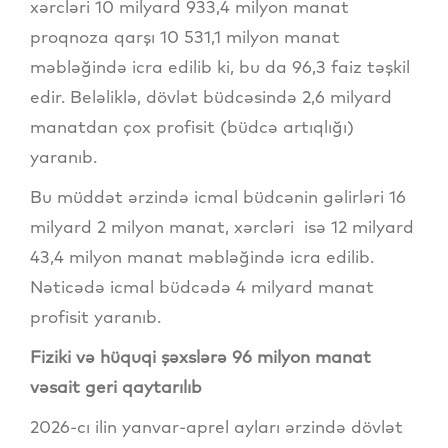
xərcləri 10 milyard 933,4 milyon manat
proqnoza qarşı 10 531,1 milyon manat
məbləğində icra edilib ki, bu da 96,3 faiz təşkil
edir. Beləliklə, dövlət büdcəsində 2,6 milyard
manatdan çox profisit (büdcə artıqlığı)
yaranıb.
Bu müddət ərzində icmal büdcənin gəlirləri 16
milyard 2 milyon manat, xərcləri isə 12 milyard
43,4 milyon manat məbləğində icra edilib.
Nəticədə icmal büdcədə 4 milyard manat
profisit yaranıb.
Fiziki və hüquqi şəxslərə 96 milyon manat
vəsait geri qaytarılıb
2026-cı ilin yanvar-aprel ayları ərzində dövlət