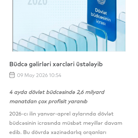
Büdcə gəlirləri xərcləri üstələyib
09 May 2026 10:54
4 ayda dövlət büdcəsində 2,6 milyard
manatdan çox profisit yaranıb
2026-cı ilin yanvar-aprel aylarında dövlət
büdcəsinin icrasında müsbət meyillər davam
edib. Bu dövrdə xəzinədarlıq orqanları