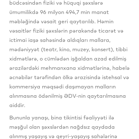
büdcəsindən fiziki və hüquqi şəxslərə
ümumilikdə 96 milyon 494,7 min manat
məbləğində vəsait geri qaytarılıb. Həmin
vəsaitlər fiziki şəxslərin pərakəndə ticarət və
ictimai iaşə sahəsində aldıqları mallara,
mədəniyyət (teatr, kino, muzey, konsert), tibbi
xidmətlərə, o cümlədən işğaldan azad edilmiş
ərazilərdəki mehmanxana xidmətlərinə, habelə
əcnəbilər tərəfindən ölkə ərazisində istehsal və
kommersiya məqsədi daşımayan malların
alınmasına ödənilmiş ƏDV-nin qaytarılmasına
aiddir.
Bununla yanaşı, bina tikintisi fəaliyyəti ilə
məşğul olan şəxslərdən nağdsız qaydada
alınmış yaşayış və qeyri-yaşayış sahələrinə