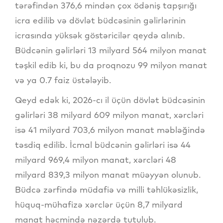
tərəfindən 376,6 mindən çox ödəniş tapşırığı
icra edilib və dövlət büdcəsinin gəlirlərinin
icrasında yüksək göstəricilər qeydə alınıb.
Büdcənin gəlirləri 13 milyard 564 milyon manat
təşkil edib ki, bu da proqnozu 99 milyon manat
və ya 0.7 faiz üstələyib.
Qeyd edək ki, 2026-cı il üçün dövlət büdcəsinin
gəlirləri 38 milyard 609 milyon manat, xərcləri
isə 41 milyard 703,6 milyon manat məbləğində
təsdiq edilib. İcmal büdcənin gəlirləri isə 44
milyard 969,4 milyon manat, xərcləri 48
milyard 839,3 milyon manat müəyyən olunub.
Büdcə zərfində müdafiə və milli təhlükəsizlik,
hüquq-mühafizə xərclər üçün 8,7 milyard
manat həcmində nəzərdə tutulub.