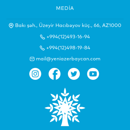
MEDİA
Bakı şəh., Üzeyir Hacıbəyov küç., 66, AZ1000
+994(12)493-16-94
+994(12)498-19-84
mail@yeniazerbaycan.com