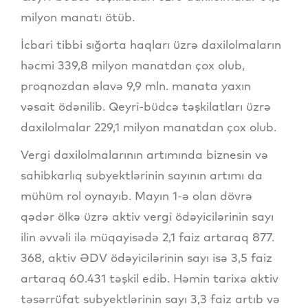
milyon manatı ötüb.
İcbari tibbi sığorta haqları üzrə daxilolmaların
həcmi 339,8 milyon manatdan çox olub,
proqnozdan əlavə 9,9 mln. manata yaxın
vəsait ödənilib. Qeyri-büdcə təşkilatları üzrə
daxilolmalar 229,1 milyon manatdan çox olub.
Vergi daxilolmalarının artımında biznesin və
sahibkarlıq subyektlərinin sayının artımı da
mühüm rol oynayıb. Mayın 1-ə olan dövrə
qədər ölkə üzrə aktiv vergi ödəyicilərinin sayı
ilin əvvəli ilə müqayisədə 2,1 faiz artaraq 877.
368, aktiv ƏDV ödəyicilərinin sayı isə 3,5 faiz
artaraq 60.431 təşkil edib. Həmin tarixə aktiv
təsərrüfat subyektlərinin sayı 3,3 faiz artıb və