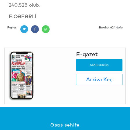
240.528 olub.
E.CƏFƏRLİ
Paylaş:
Baxılıb: 624 dəfə
E-qəzet
Son Buraxılış
Arxivə Keç
Əsas səhifə