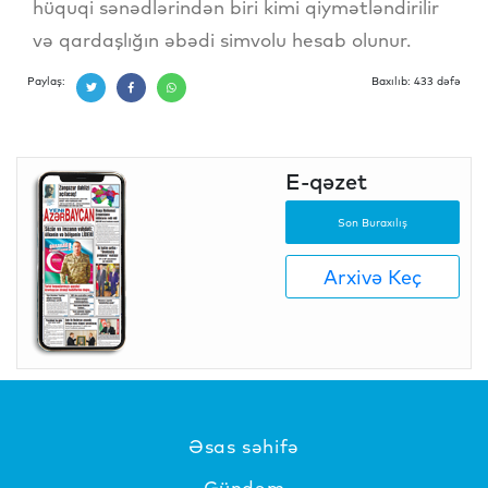
hüquqi sənədlərindən biri kimi qiymətləndirilir
və qardaşlığın əbədi simvolu hesab olunur.
Paylaş:
Baxılıb: 433 dəfə
E-qəzet
Son Buraxılış
Arxivə Keç
Əsas səhifə
Gündəm