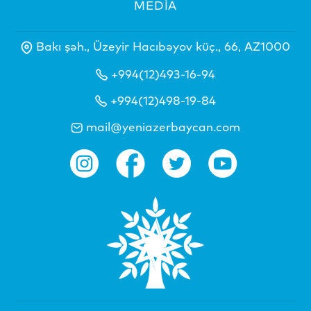
MEDİA
Bakı şəh., Üzeyir Hacıbəyov küç., 66, AZ1000
+994(12)493-16-94
+994(12)498-19-84
mail@yeniazerbaycan.com