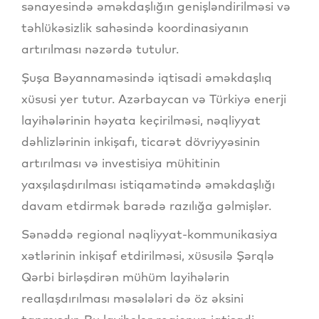
sənayesində əməkdaşlığın genişləndirilməsi və
təhlükəsizlik sahəsində koordinasiyanın
artırılması nəzərdə tutulur.
Şuşa Bəyannaməsində iqtisadi əməkdaşlıq
xüsusi yer tutur. Azərbaycan və Türkiyə enerji
layihələrinin həyata keçirilməsi, nəqliyyat
dəhlizlərinin inkişafı, ticarət dövriyyəsinin
artırılması və investisiya mühitinin
yaxşılaşdırılması istiqamətində əməkdaşlığı
davam etdirmək barədə razılığa gəlmişlər.
Sənəddə regional nəqliyyat-kommunikasiya
xətlərinin inkişaf etdirilməsi, xüsusilə Şərqlə
Qərbi birləşdirən mühüm layihələrin
reallaşdırılması məsələləri də öz əksini