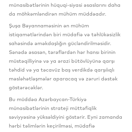
münasibətlərinin hüquqi-siyasi əsaslarını daha
da möhkəmləndirən mühüm müddəadır.
Şuşa Bəyannaməsinin ən mühüm
istiqamətlərindən biri müdafiə və təhlükəsizlik
sahəsində əməkdaşlığın gücləndirilməsidir.
Sənədə əsasən, tərəflərdən hər hansı birinin
müstəqilliyinə və ya ərazi bütövlüyünə qarşı
təhdid və ya təcavüz baş verdikdə qarşılıqlı
məsləhətləşmələr aparacaq və zəruri dəstək
göstərəcəklər.
Bu müddəa Azərbaycan-Türkiyə
münasibətlərinin strateji müttəfiqlik
səviyyəsinə yüksəldiyini göstərir. Eyni zamanda
hərbi təlimlərin keçirilməsi, müdafiə