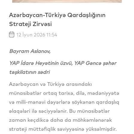
Azərbaycan-Türkiyə Qardaşlığının
Strateji Zirvəsi
12 İyun 2026 11:54
Bayram Aslanov,
YAP İdarə Heyətinin üzvü, YAP Gəncə şəhər
təşkilatının sədri
Azərbaycan və Türkiyə arasındakı
münasibətlər ortaq tarixə, dilə, mədəniyyətə
və milli-mənəvi dəyərlərə söykənən qardaşlıq
əlaqələri ilə səciyyələnir. Bu münasibətlər
zaman keçdikcə daha da möhkəmlənərək
strateji müttəfiqlik səviyyəsinə yüksəlmişdir.