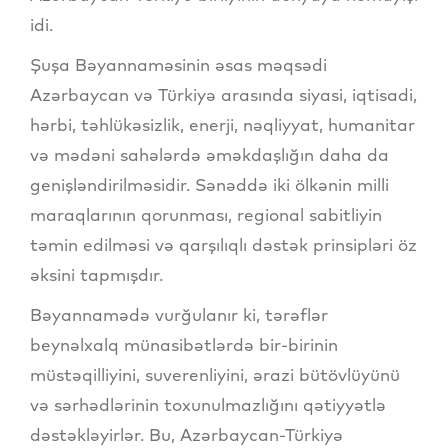
idi.
Şuşa Bəyannaməsinin əsas məqsədi
Azərbaycan və Türkiyə arasında siyasi, iqtisadi,
hərbi, təhlükəsizlik, enerji, nəqliyyat, humanitar
və mədəni sahələrdə əməkdaşlığın daha da
genişləndirilməsidir. Sənəddə iki ölkənin milli
maraqlarının qorunması, regional sabitliyin
təmin edilməsi və qarşılıqlı dəstək prinsipləri öz
əksini tapmışdır.
Bəyannamədə vurğulanır ki, tərəflər
beynəlxalq münasibətlərdə bir-birinin
müstəqilliyini, suverenliyini, ərazi bütövlüyünü
və sərhədlərinin toxunulmazlığını qətiyyətlə
dəstəkləyirlər. Bu, Azərbaycan-Türkiyə