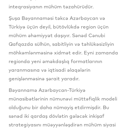
inteqrasiyanın mühüm təzahürüdür.
Şuşa Bəyannaməsi təkcə Azərbaycan və
Türkiyə üçün deyil, bütövlükdə region üçün
mühüm əhəmiyyət daşıyır. Sənəd Cənubi
Qafqazda sülhün, sabitliyin və təhlükəsizliyin
möhkəmlənməsinə xidmət edir. Eyni zamanda
regionda yeni əməkdaşlıq formatlarının
yaranmasına və iqtisadi əlaqələrin
genişlənməsinə şərait yaradır.
Bəyannamə Azərbaycan-Türkiyə
münasibətlərinin nümunəvi müttəfiqlik modeli
olduğunu bir daha nümayiş etdirmişdir. Bu
sənəd iki qardaş dövlətin gələcək inkişaf
strategiyasını müəyyənləşdirən mühüm siyasi