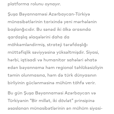
platforma rolunu oynayır.
Şuşa Bəyannaməsi Azərbaycan-Türkiyə
münasibətlərinin tarixində yeni mərhələnin
başlanğıcıdır. Bu sənəd iki ölkə arasında
qardaşlıq əlaqələrini daha da
möhkəmləndirmiş, strateji tərəfdaşlığı
müttəfiqlik səviyyəsinə yüksəltmişdir. Siyasi,
hərbi, iqtisadi və humanitar sahələri əhatə
edən bəyannamə həm regional təhlükəsizliyin
təmin olunmasına, həm də türk dünyasının
birliyinin güclənməsinə mühüm töhfə verir.
Bu gün Şuşa Bəyannaməsi Azərbaycan və
Türkiyənin “Bir millət, iki dövlət” prinsipinə
əsaslanan münasibətlərinin ən mühüm siyasi-