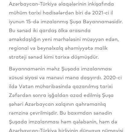
Azərbaycan-Türkiyə əlaqələrinin inkişafında
mühüm tarixi hadisələrdən biri də 2021-ci il
iyunun 15-də imzalanmış Şuşa Bəyannaməsidir.
Bu sənəd iki qardaş ölkə arasında
əməkdaşlığın yeni mərhələsini müəyyən edən,
regional və beynəlxalq əhəmiyyətə malik
strateji sənəd kimi tarixə düşmüşdür.
Bəyannamənin məhz Şuşada imzalanması
xüsusi siyasi və mənəvi məna daşıyırdı. 2020-ci
ildə Vətən müharibəsində qazanılmış tarixi
Zəfərdən sonra işğaldan azad edilmiş Şuşa
şəhəri Azərbaycan xalqının qəhrəmanlıq
rəmzinə çevrilmişdir. Bu baxımdan sənədin
Şuşada imzalanması həm qələbənin, həm də
Azərbaycan-Türkiyə birliyinin dünyaya nümayişi