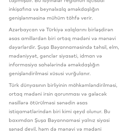
tapmışdır. Bu layihələr regionun iqtisadi
inkişafına və beynəlxalq əməkdaşlığın
genişlənməsinə mühüm töhfə verir.
Azərbaycan və Türkiyə xalqlarını birləşdirən
əsas amillərdən biri ortaq mədəni və mənəvi
dəyərlərdir. Şuşa Bəyannaməsində təhsil, elm,
mədəniyyət, gənclər siyasəti, idman və
informasiya sahələrində əməkdaşlığın
genişləndirilməsi xüsusi vurğulanır.
Türk dünyasının birliyinin möhkəmləndirilməsi,
ortaq mədəni irsin qorunması və gələcək
nəsillərə ötürülməsi sənədin əsas
istiqamətlərindən biri kimi qeyd olunur. Bu
baxımdan Şuşa Bəyannaməsi yalnız siyasi
sənəd deyil, həm də mənəvi və mədəni